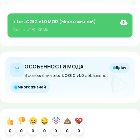
interLOGIC v1.0 MOD (Много жизней)
Скачать
APK
- 36 Mb
ОСОБЕННОСТИ МОДА
5play
В обновлении
interLOGIC v1.0
добавлено:
Много жизней
0
0
0
0
0
0
0