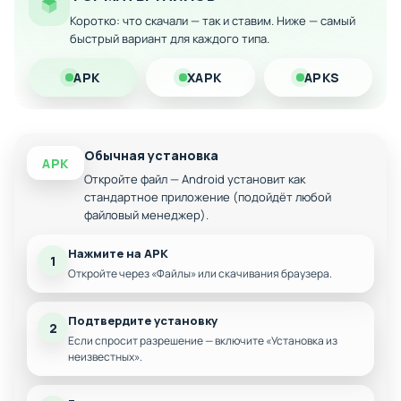
Скачайте модифицированную версию interLOGIC на Android
Коротко: что скачали — так и ставим. Ниже — самый
и наслаждайтесь головоломкой без преград!
быстрый вариант для каждого типа.
APK
XAPK
APKS
Обычная установка
APK
Откройте файл — Android установит как
стандартное приложение (подойдёт любой
файловый менеджер).
Нажмите на APK
1
Откройте через «Файлы» или скачивания браузера.
Подтвердите установку
2
Если спросит разрешение — включите «Установка из
неизвестных».