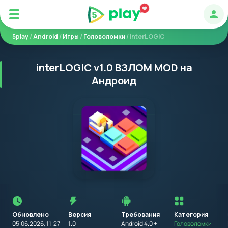
Авт
5play
/
Android
/
Игры
/
Головоломки
/ interLOGIC
interLOGIC v1.0 ВЗЛОМ MOD на
Андроид
Перед
установкой
приложения
Обновлено
Версия
Требования
на
Категория
устройство
05.06.2026, 11:27
1.0
Android 4.0 +
Головоломки