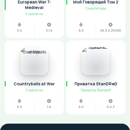
European War 7:
Мой Говорящий Том 2
Medieval
Симуляторы
Стратегии
5.0
3.1.6
6.0
26.3.4.25990
Countryballs at War
Приватка StanDReD
Стратегии
Приватки Standoff
6.0
1.0
6.0
0.4.3