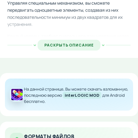
Управляя специальным механизмом, вы сможете
передвигать одноцветные элементы, создавая из них
последовательности минимум из двух квадратов для их
устранения.
Каждый уровень требует тщательного планирования ходов,
так как неправильное движение вернёт вас к началу этапа.
РАСКРЫТЬ ОПИСАНИЕ
Система отката последних действий поможет исправить
ошибки, однако количество использований ограничено.
Ваша задача — рассчитать оптимальный путь решения,
чтобы полностью очистить поле от плиток.
Особенности мода:
На данной странице, Вы можете скачать взломанную,
последнюю версию
interLOGIC MOD
для Android
Неограниченное количество жизней
бесплатно.
Возможность бесконечного прохождения без
потери прогресса
Полный доступ ко всем уровням без
ограничений
Удалённые системы штрафов и перезагрузок
ФОРМАТЫ ФАЙЛОВ