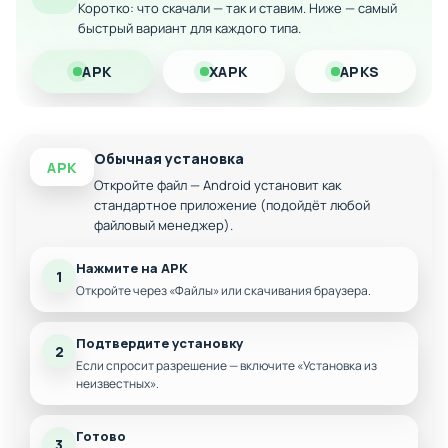
Коротко: что скачали — так и ставим. Ниже — самый
Возможность управления большой империей с
быстрый вариант для каждого типа.
ограниченным бюджетом
Исторический контекст и справки перед каждой
APK
XAPK
APKS
миссией
Игра за легендарных правителей и полководцев
Глубокая пошаговая стратегия
Обычная установка
APK
Откройте файл — Android установит как
стандартное приложение (подойдёт любой
файловый менеджер).
Нажмите на APK
1
Откройте через «Файлы» или скачивания браузера.
Подтвердите установку
2
Если спросит разрешение — включите «Установка из
неизвестных».
Готово
3