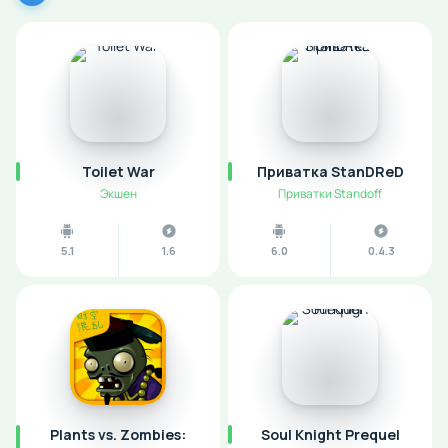
Toilet War
Приватка StanDReD
Экшен
Приватки Standoff
5.1
1.6
6.0
0.4.3
Plants vs. Zombies:
Soul Knight Prequel