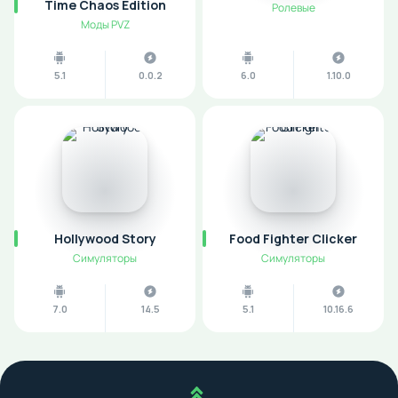
Time Chaos Edition
Ролевые
Моды PVZ
5.1
0.0.2
6.0
1.10.0
Hollywood Story
Food Fighter Clicker
Симуляторы
Симуляторы
7.0
14.5
5.1
10.16.6
Наверх