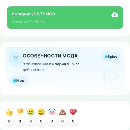
Империя v1.8.73 MOD
Скачать
APK
- 85 Mb
ОСОБЕННОСТИ МОДА
5play
В обновлении
Империя v1.8.73
добавлено:
Мод
0
0
0
0
0
0
0