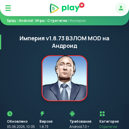
Авт
5play
/
Android
/
Игры
/
Стратегии
/ Империя
Империя v1.8.73 ВЗЛОМ MOD на
Андроид
Перед
установкой
приложения
Обновлено
Версия
Требования
на
Категория
устройство
05.06.2026, 10:05
1.8.73
Android 7.0 +
Стратегии