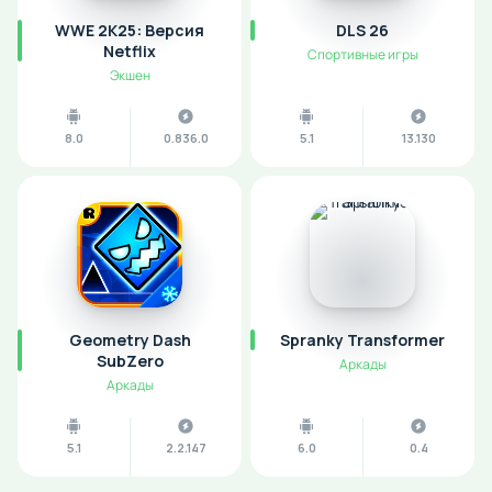
WWE 2K25: Версия
DLS 26
Netflix
Спортивные игры
Экшен
8.0
0.836.0
5.1
13.130
Geometry Dash
Spranky Transformer
SubZero
Аркады
Аркады
5.1
2.2.147
6.0
0.4