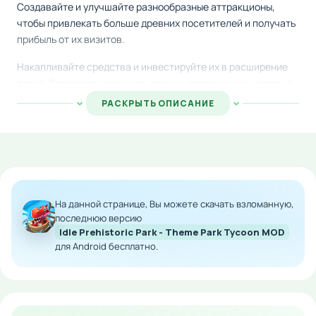
Создавайте и улучшайте разнообразные аттракционы,
чтобы привлекать больше древних посетителей и получать
прибыль от их визитов.
Накапливайте средства и инвестируйте их в расширение
парка. Возводите карусели, водные аттракционы, игровые
зоны и другие сооружения, которые сделают ваш парк
РАСКРЫТЬ ОПИСАНИЕ
самым популярным в регионе. Откройте для себя соседние
территории и освойте новые земли для грандиозного
развития.
Скачайте мод с неограниченными ресурсами на Андроид и
управляйте парком развлечений без финансовых
На данной странице, Вы можете скачать взломанную,
ограничений. Создавайте империю в доисторическом
последнюю версию
мире и наслаждайтесь геймплеем без забот о нехватке
Idle Prehistoric Park - Theme Park Tycoon MOD
денег.
для Android бесплатно.
Особенности мода:
Много денег для быстрого развития парка