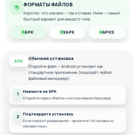
Постройка многочисленных аттракционов и
ФОРМАТЫ ФАЙЛОВ
объектов
Коротко: что скачали — так и ставим. Ниже — самый
Исследование и освоение новых островов
быстрый вариант для каждого типа.
Управление доисторическим развлекательным
центром
APK
XAPK
APKS
Пассивный заработок от посетителей
Обычная установка
APK
Откройте файл — Android установит как
стандартное приложение (подойдёт любой
файловый менеджер).
Нажмите на APK
1
Откройте через «Файлы» или скачивания браузера.
Подтвердите установку
2
Если спросит разрешение — включите «Установка из
неизвестных».