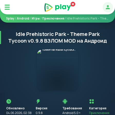
Авт
5play
/
Android
/
Игры
/
Приключения
/ Idle Prehistoric Park - Theme Park Tycoon
Idle Prehistoric Park - Theme Park
Tycoon v0.9.8 ВЗЛОМ MOD на Андроид
Перед
установкой
приложения
Обновлено
Версия
Требования
на
Категория
устройство
04.06.2026, 02:38
0.9.8
Android 5.0 +
Приключения