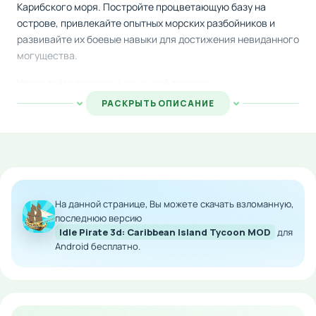
Карибского моря. Постройте процветающую базу на
острове, привлекайте опытных морских разбойников и
развивайте их боевые навыки для достижения невиданного
могущества.
Управляйте растущей командой пиратов,
совершенствуйте военный флот, захватывайте ценные
РАСКРЫТЬ ОПИСАНИЕ
сокровища в экспедициях по морям и островам. Каждое
решение приносит вам новые ресурсы и возможности для
расширения влияния. Система развития персонажей
позволит превратить обычных разбойников в легендарных
боевых единиц.
На данной странице, Вы можете скачать взломанную,
Особенности мода:
последнюю версию
Idle Pirate 3d: Caribbean Island Tycoon MOD
для
Неограниченное количество золота и ресурсов
Android бесплатно.
Мгновенное строительство и модернизация
объектов
Ускоренное развитие персонажей
Открытые премиум-функции