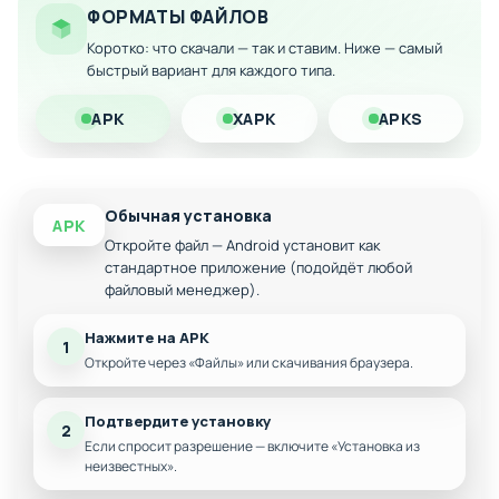
ФОРМАТЫ ФАЙЛОВ
Возможность бесплатного развития флота
Коротко: что скачали — так и ставим. Ниже — самый
Скачайте модифицированную версию на Android и
быстрый вариант для каждого типа.
почувствуйте себя настоящим пиратским королём без
финансовых ограничений!
APK
XAPK
APKS
Обычная установка
APK
Откройте файл — Android установит как
стандартное приложение (подойдёт любой
файловый менеджер).
Нажмите на APK
1
Откройте через «Файлы» или скачивания браузера.
Подтвердите установку
2
Если спросит разрешение — включите «Установка из
неизвестных».