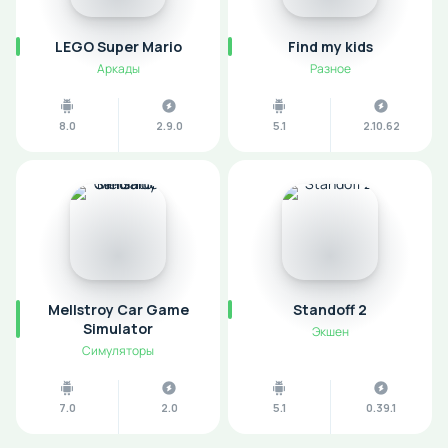
LEGO Super Mario
Find my kids
Аркады
Разное
8.0
2.9.0
5.1
2.10.62
Mellstroy Car Game
Standoff 2
Simulator
Экшен
Симуляторы
7.0
2.0
5.1
0.39.1