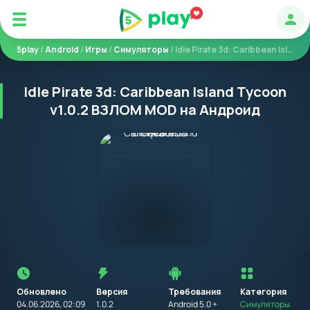
Авт
5play
/
Android
/
Игры
/
Симуляторы
/ Idle Pirate 3d: Caribbean Island Tycoon
Idle Pirate 3d: Caribbean Island Tycoon
v1.0.2 ВЗЛОМ MOD на Андроид
Перед
установкой
приложения
Обновлено
Версия
Требования
на
Категория
устройство
04.06.2026, 02:09
1.0.2
Android 5.0 +
Симуляторы