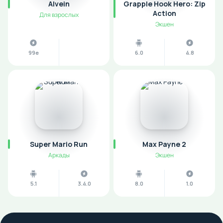
Alvein
Grapple Hook Hero: Zip
Action
Для взрослых
Экшен
99e
6.0
4.8
Super Mario Run
Max Payne 2
Аркады
Экшен
5.1
3.4.0
8.0
1.0