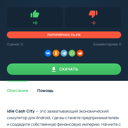
с
Android,
Для установки приложения на Android устройство важно
стоит
обращать внимание на установленную версию Android
учитывать
OS. Мы указываем минимально необходимую версию для
версию
запуска приложения.
OS.
Нравится
Не нравится (0.
+
0
-
0
Мы
всегда
указываем
ПОПУЛЯРНОСТЬ 0%
минимальные
требования,
Оценок:
0
Комментариев: 0
необходимые
для
корректной
работы
приложения.
СКАЧАТЬ
Описание
Помощь
Idle Cash City
— это захватывающий экономический
симулятор для Android, где вы станете предпринимателем
и создадите собственную финансовую империю. Начните с