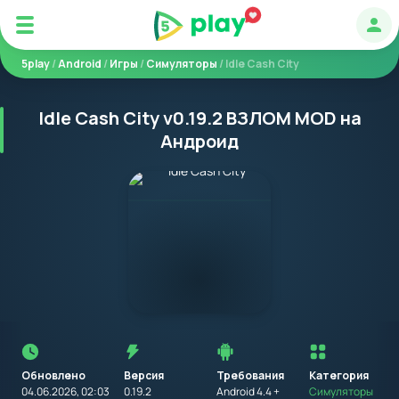
Авт
5play
/
Android
/
Игры
/
Симуляторы
/ Idle Cash City
Idle Cash City v0.19.2 ВЗЛОМ MOD на
Андроид
Перед
установкой
приложения
Обновлено
Версия
Требования
на
Категория
устройство
04.06.2026, 02:03
0.19.2
Android 4.4 +
Симуляторы