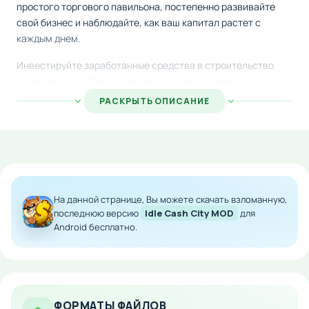
простого торгового павильона, постепенно развивайте
свой бизнес и наблюдайте, как ваш капитал растет с
каждым днем.
Инвестируйте заработанные средства в строительство
современных офисов, торговых центров и промышленных
комплексов. Каждое новое здание приносит вам
РАСКРЫТЬ ОПИСАНИЕ
дополнительный доход, позволяя ускорить развитие вашей
деловой сети и достичь финансового успеха.
Расширяйте городскую инфраструктуру, управляйте
недвижимостью и превратите небольшой поселок в
процветающий мегаполис. Стратегический подход к
На данной странице, Вы можете скачать взломанную,
инвестициям и грамотное распределение ресурсов — ключ
последнюю версию
Idle Cash City MOD
для
к вашему процветанию в деловом мире.
Android бесплатно.
Особенности мода:
Бесконечное количество стартовых денег
Ускоренный заработок и получение прибыли
ФОРМАТЫ ФАЙЛОВ