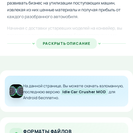
развивать бизнес на утилизации поступающих машин,
извлекая из них ценные материалы и получая прибыль от
каждого разобранного автомобиля.
Начиная с доставки устаревших моделей на конвейер, вы
постепенно расширите автопарк более современными
экземплярами. Все полученные от продажи вторичного
РАСКРЫТЬ ОПИСАНИЕ
сырья средства можно инвестировать в
совершенствование оборудования и систем завода,
повышая общую производительность и эффективность
работы предприятия.
Особенности мода:
На данной странице, Вы можете скачать взломанную,
последнюю версию
Idle Car Crusher MOD
для
Неограниченное количество внутриигровой
Android бесплатно.
валюты
Ускоренное накопление ресурсов без
ограничений
Моментальное развитие всех механизмов и
сооружений
ФОРМАТЫ ФАЙЛОВ