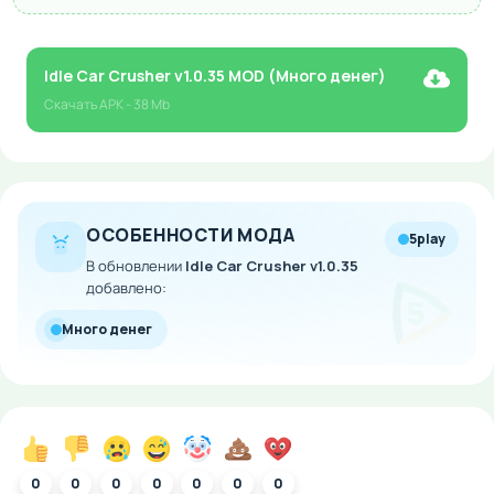
Idle Car Crusher v1.0.35 MOD (Много денег)
Скачать
APK
- 38 Mb
ОСОБЕННОСТИ МОДА
5play
В обновлении
Idle Car Crusher v1.0.35
добавлено:
Много денег
0
0
0
0
0
0
0