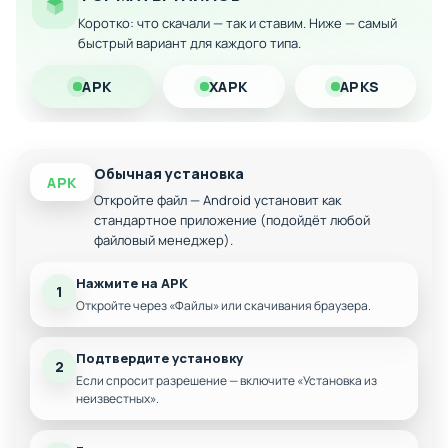
Максимальная прибыль от каждой
Коротко: что скачали — так и ставим. Ниже — самый
переработанной машины
быстрый вариант для каждого типа.
Скачайте модифицированную версию на Андроид и
наслаждайтесь неограниченными возможностями
APK
XAPK
APKS
развития вашего промышленного комплекса!
Обычная установка
APK
Откройте файл — Android установит как
стандартное приложение (подойдёт любой
файловый менеджер).
Нажмите на APK
1
Откройте через «Файлы» или скачивания браузера.
Подтвердите установку
2
Если спросит разрешение — включите «Установка из
неизвестных».