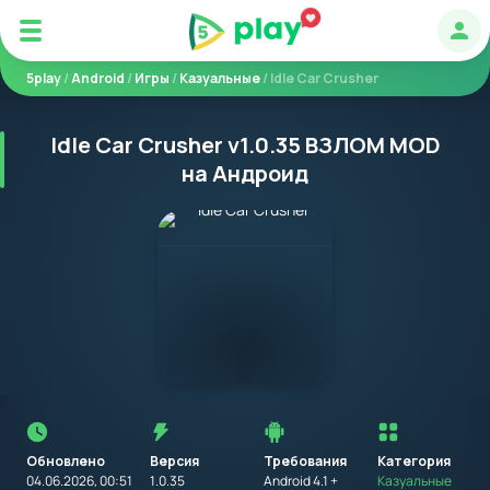
Авт
5play
/
Android
/
Игры
/
Казуальные
/ Idle Car Crusher
Idle Car Crusher v1.0.35 ВЗЛОМ MOD
на Андроид
Перед
установкой
приложения
Обновлено
Версия
Требования
на
Категория
устройство
04.06.2026, 00:51
1.0.35
Android 4.1 +
Казуальные