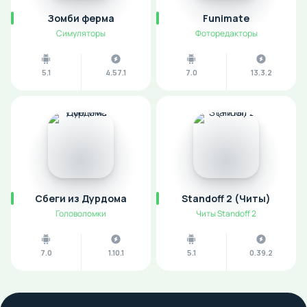
Зомби ферма
Funimate
Симуляторы
Фоторедакторы
5.1
4.57.1
7.0
13.3.2
Сбеги из Дурдома
Standoff 2 (Читы)
Головоломки
Читы Standoff 2
7.0
1.10.1
5.1
0.39.2