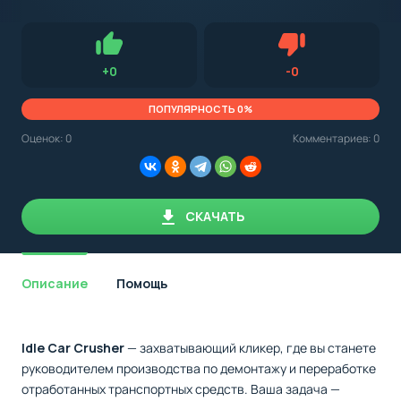
с
Android,
Для установки приложения на Android устройство важно
стоит
обращать внимание на установленную версию Android
учитывать
OS. Мы указываем минимально необходимую версию для
версию
запуска приложения.
OS.
Нравится
Не нравится (0.0
+
0
-
0
Мы
всегда
указываем
ПОПУЛЯРНОСТЬ 0%
минимальные
требования,
Оценок:
0
Комментариев: 0
необходимые
для
корректной
работы
приложения.
СКАЧАТЬ
Описание
Помощь
Idle Car Crusher
— захватывающий кликер, где вы станете
руководителем производства по демонтажу и переработке
отработанных транспортных средств. Ваша задача —