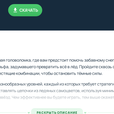
СКАЧАТЬ
ая головоломка, где вам предстоит помочь забавному сне
льфа, задумавшего превратить всё в лёд. Пройдите сквозь
лестящие комбинации, чтобы остановить тёмные силы.
разнообразных уровней, каждый из которых требует страте
ставлять цепочки из ледяных самоцветов, используя мини
вёзд. Чем эффективнее вы будете играть, тем выше окажет
 вы сможете активировать мощные усилители и спецэффек
РАСКРЫТЬ ОПИСАНИЕ