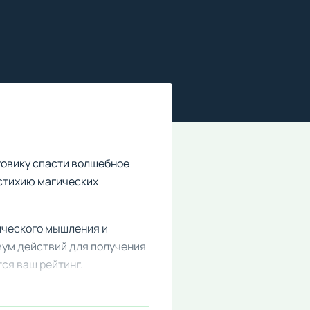
говику спасти волшебное
 стихию магических
гического мышления и
мум действий для получения
ся ваш рейтинг.
ты, которые помогут