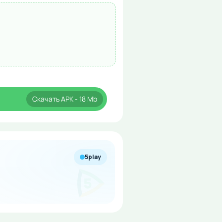
Скачать
APK
- 18 Mb
5play