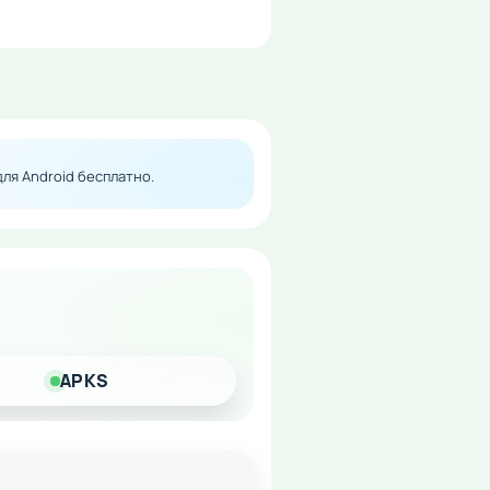
тагонистом.
ля Android бесплатно.
APKS