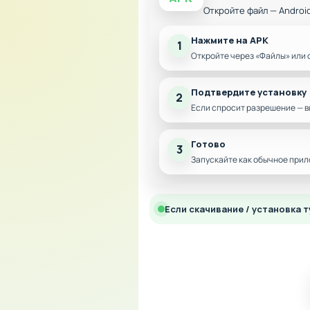
Откройте файл — Androi
Нажмите на APK
1
Откройте через «Файлы» или 
Подтвердите установку
2
Если спросит разрешение — в
Готово
3
Запускайте как обычное прил
Если скачивание / установка т