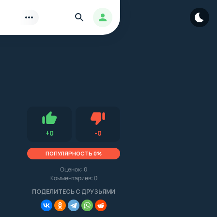
Найти
Авторизация
Нравится
Не нравится (0.0, 0, 10412)
+
0
-
0
ПОПУЛЯРНОСТЬ 0%
Оценок:
0
Комментариев: 0
.