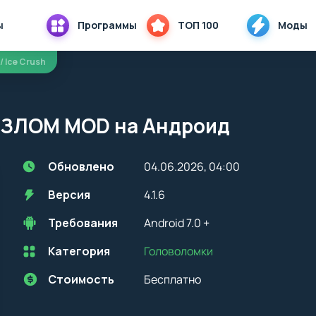
ы
Программы
ТОП 100
Моды
/ Ice Crush
6 ВЗЛОМ MOD на Андроид
Обновлено
04.06.2026, 04:00
Версия
4.1.6
Требования
Android 7.0 +
Категория
Головоломки
Перед установкой приложения на устройство с Android, стоит
учитывать версию OS. Мы всегда указываем минимальные
требования, необходимые для корректной работы приложения
Стоимость
Бесплатно