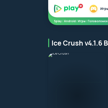
Игр
5play
/
Android
/
Игры
/
Головоломки
Ice Crush v4.1.