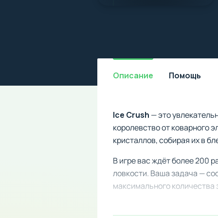
Описание
Помощь
Ice Crush
— это увлекательн
королевство от коварного э
кристаллов, собирая их в б
В игре вас ждёт более 200 
ловкости. Ваша задача — со
максимального количества з
На протяжении приключения