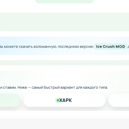
ломки и приблизиться к финальной победе над злобным ан
во внутриигровой валюты
доступны без ограничений
без финансовых преград
 Вы можете скачать взломанную, последнюю версию
Ice Crush MOD
д
без микротранзакций
к и ставим. Ниже — самый быстрый вариант для каждого типа.
XAPK