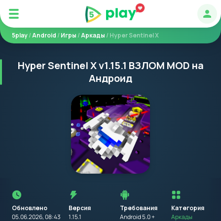
Авт
5play
/
Android
/
Игры
/
Аркады
/ Hyper Sentinel X
Hyper Sentinel X v1.15.1 ВЗЛОМ MOD на
Андроид
Перед
установкой
приложения
Обновлено
Версия
Требования
на
Категория
устройство
05.06.2026, 08:43
1.15.1
Android 5.0 +
Аркады