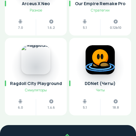
Arceus X Neo
Our Empire Remake Pro
Разное
Стратегии
7.0
1.6.2
5.1
0.12b10
Ragdoll City Playground
DDNet (Читы)
Симуляторы
Читы
6.0
1.4.6
5.1
18.8