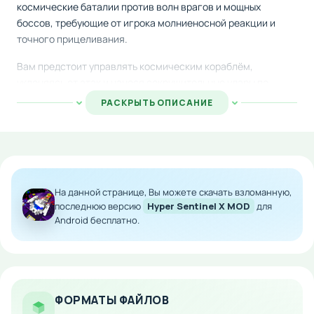
космические баталии против волн врагов и мощных
боссов, требующие от игрока молниеносной реакции и
точного прицеливания.
Вам предстоит управлять космическим кораблём,
уклоняясь от атак и нанося сокрушительные удары по
противникам. Три уникальных режима игры — классическая
РАСКРЫТЬ ОПИСАНИЕ
аркада, испытания с боссами и режим боевого выживания
— обеспечат испытание ваших боевых навыков и быстроты
реакции на максимальных сложностях.
Особенности мода:
На данной странице, Вы можете скачать взломанную,
Безграничная энергия и боеприпасы для
последнюю версию
Hyper Sentinel X MOD
для
нескончаемого боя
Android бесплатно.
Разблокированы все корабли и улучшения с
самого начала
Увеличенная сложность врагов для
экстремального вызова
ФОРМАТЫ ФАЙЛОВ
Отсутствие ограничений на попытки и жизни