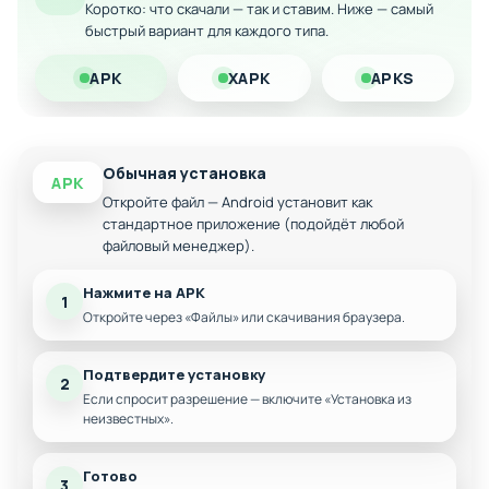
Коротко: что скачали — так и ставим. Ниже — самый
Улучшенная графика и спецэффекты
быстрый вариант для каждого типа.
Скачайте модифицированную версию на Android и
погрузитесь в захватывающий мир космических сражений!
APK
XAPK
APKS
Обычная установка
APK
Откройте файл — Android установит как
стандартное приложение (подойдёт любой
файловый менеджер).
Нажмите на APK
1
Откройте через «Файлы» или скачивания браузера.
Подтвердите установку
2
Если спросит разрешение — включите «Установка из
неизвестных».
Готово
3