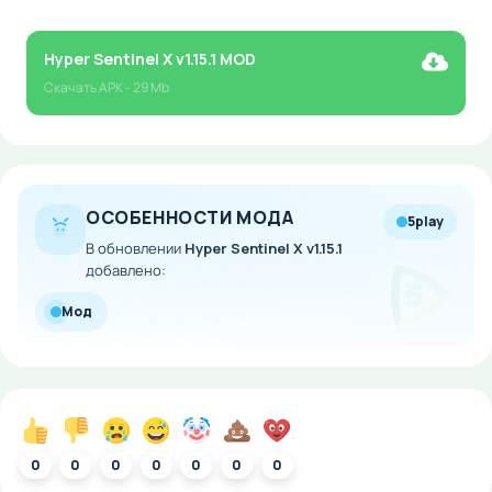
Hyper Sentinel X v1.15.1 MOD
Скачать
APK
- 29 Mb
ОСОБЕННОСТИ МОДА
5play
В обновлении
Hyper Sentinel X v1.15.1
добавлено:
Мод
0
0
0
0
0
0
0