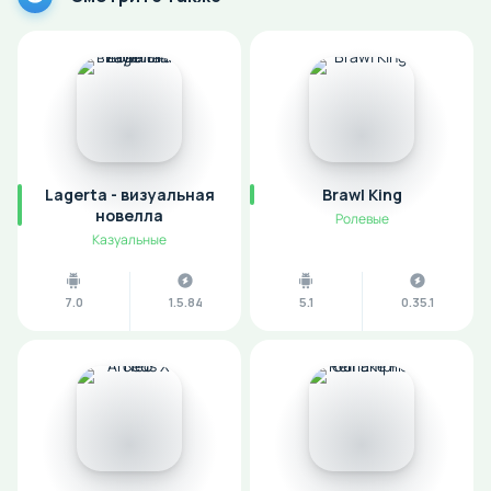
Lagerta - визуальная
Brawl King
новелла
Ролевые
Казуальные
7.0
1.5.84
5.1
0.35.1