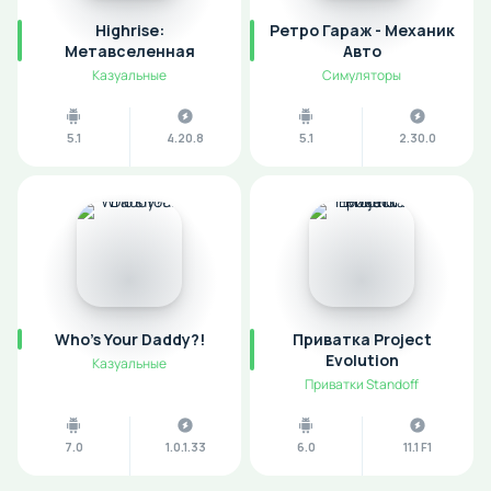
Highrise:
Ретро Гараж - Механик
Метавселенная
Авто
Казуальные
Симуляторы
5.1
4.20.8
5.1
2.30.0
Who's Your Daddy?!
Приватка Project
Evolution
Казуальные
Приватки Standoff
7.0
1.0.1.33
6.0
11.1 F1