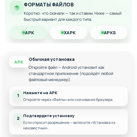
операциями слияния
ФОРМАТЫ ФАЙЛОВ
Доступ ко всем улучшениям без каких-либо
Коротко: что скачали — так и ставим. Ниже — самый
ограничений
быстрый вариант для каждого типа.
Скачайте модифицированную версию на Андроид и
почувствуйте себя творцом нового мира без финансовых
APK
XAPK
APKS
препятствий!
Обычная установка
APK
Откройте файл — Android установит как
стандартное приложение (подойдёт любой
файловый менеджер).
Нажмите на APK
1
Откройте через «Файлы» или скачивания браузера.
Подтвердите установку
2
Если спросит разрешение — включите «Установка из
неизвестных».