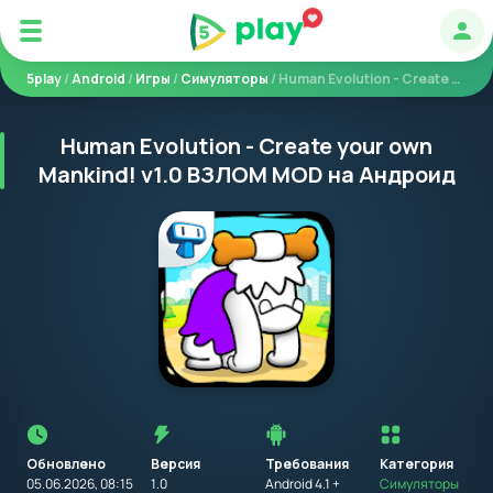
Авт
5play
/
Android
/
Игры
/
Симуляторы
/ Human Evolution - Create your own Mankind!
Human Evolution - Create your own
Mankind! v1.0 ВЗЛОМ MOD на Андроид
Перед
установкой
приложения
Обновлено
Версия
Требования
на
Категория
устройство
05.06.2026, 08:15
1.0
Android 4.1 +
Симуляторы