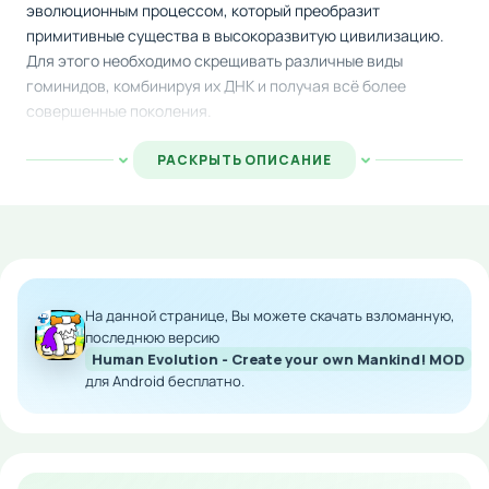
эволюционным процессом, который преобразит
примитивные существа в высокоразвитую цивилизацию.
Для этого необходимо скрещивать различные виды
гоминидов, комбинируя их ДНК и получая всё более
совершенные поколения.
Игровой процесс построен на системе накопления
РАСКРЫТЬ ОПИСАНИЕ
ресурсов и постепенного улучшения характеристик. По
мере развития вы будете собирать золотые награды,
которые ускорят прогресс вашей расы от каменного века
до современной эпохи. Каждое слияние генов открывает
новые возможности и визуальные изменения персонажей.
На данной странице, Вы можете скачать взломанную,
Особенности мода:
последнюю версию
Human Evolution - Create your own Mankind! MOD
Неограниченное количество игровой валюты
для Android бесплатно.
для мгновенного развития
Мгновенная прокачка всех характеристик
человечества
Возможность пропустить ожидание между