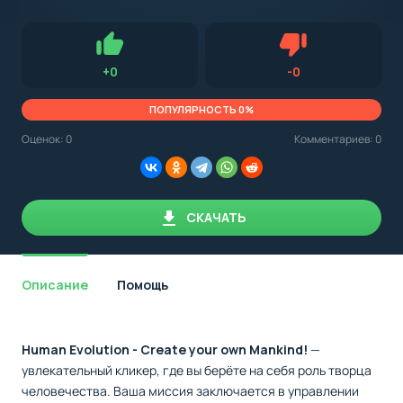
с
Android,
Для установки приложения на Android устройство важно
стоит
обращать внимание на установленную версию Android
учитывать
OS. Мы указываем минимально необходимую версию для
версию
запуска приложения.
OS.
Нравится
Не нравится (0.0
+
0
-
0
Мы
всегда
указываем
ПОПУЛЯРНОСТЬ 0%
минимальные
требования,
Оценок:
0
Комментариев: 0
необходимые
для
корректной
работы
приложения.
СКАЧАТЬ
Описание
Помощь
Human Evolution - Create your own Mankind!
—
увлекательный кликер, где вы берёте на себя роль творца
человечества. Ваша миссия заключается в управлении