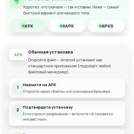
Коротко: что скачали — так и ставим. Ниже — самый
Три уникальных персонажа с разными
быстрый вариант для каждого типа.
локациями
Простой, но захватывающий тап-механик
APK
XAPK
APKS
Пиксельная графика в стиле ретро
Бесконечные волны врагов для проверки
навыков
Обычная установка
APK
Откройте файл — Android установит как
стандартное приложение (подойдёт любой
файловый менеджер).
Нажмите на APK
1
Откройте через «Файлы» или скачивания браузера.
Подтвердите установку
2
Если спросит разрешение — включите «Установка из
неизвестных».