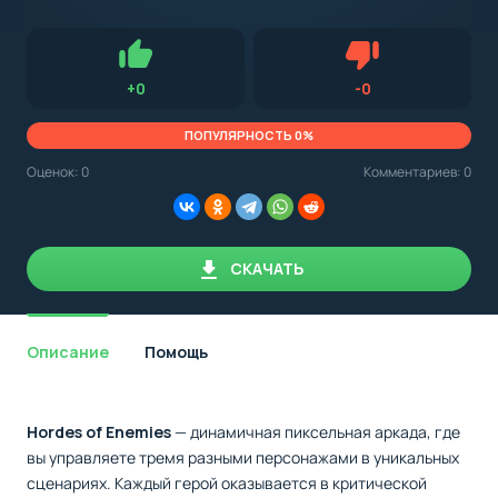
с
Android,
Для установки приложения на Android устройство важно
стоит
обращать внимание на установленную версию Android
учитывать
OS. Мы указываем минимально необходимую версию для
версию
запуска приложения.
OS.
Нравится
Не нравится (0.0
+
0
-
0
Мы
всегда
указываем
ПОПУЛЯРНОСТЬ 0%
минимальные
требования,
Оценок:
0
Комментариев: 0
необходимые
для
корректной
работы
приложения.
СКАЧАТЬ
Описание
Помощь
Hordes of Enemies
— динамичная пиксельная аркада, где
вы управляете тремя разными персонажами в уникальных
сценариях. Каждый герой оказывается в критической