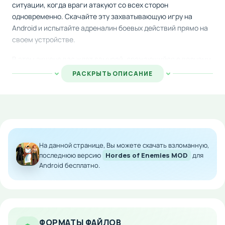
ситуации, когда враги атакуют со всех сторон
одновременно. Скачайте эту захватывающую игру на
Android и испытайте адреналин боевых действий прямо на
своем устройстве.
В этом экшене вас ждет самурай, сражающийся с волнами
ниндзя в восточной стихии, агент в деловом костюме,
РАСКРЫТЬ ОПИСАНИЕ
отражающий атаки в сердце города, и отважная девушка,
борющаяся за выживание в апокалиптическом мире с
нежитью. Каждый персонаж обладает собственным стилем
боя и окружением.
Геймплей построен на простоте и скорости реакции —
На данной странице, Вы можете скачать взломанную,
интенсивные тапы по экрану заставляют героев наносить
последнюю версию
Hordes of Enemies MOD
для
удары оружием по приближающимся противникам. Чем
Android бесплатно.
быстрее вы реагируете, тем больше врагов удается
повалить.
Особенности мода:
ФОРМАТЫ ФАЙЛОВ
Все контент полностью разблокирован