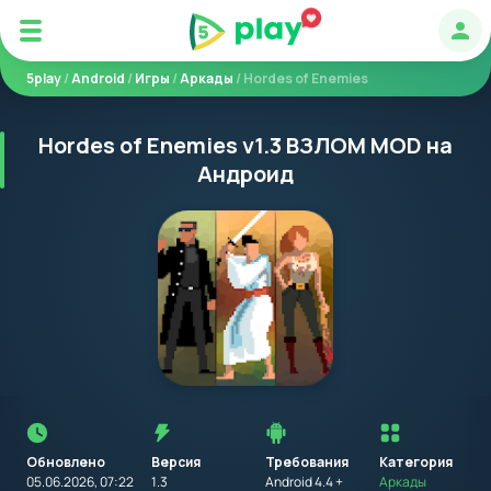
Авт
5play
/
Android
/
Игры
/
Аркады
/ Hordes of Enemies
Hordes of Enemies v1.3 ВЗЛОМ MOD на
Андроид
Перед
установкой
приложения
Обновлено
Версия
Требования
на
Категория
устройство
05.06.2026, 07:22
1.3
Android 4.4 +
Аркады