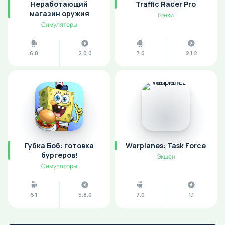
Неработающий
Traffic Racer Pro
магазин оружия
Гонки
Симуляторы
6.0
2.0.0
7.0
2.1.2
Губка Боб: готовка
Warplanes: Task Force
бургеров!
Экшен
Симуляторы
5.1
5.8.0
7.0
1.1