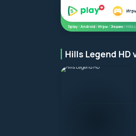
Игр
5play
/
Android
/
Игры
/
Экшен
/ Hill
Hills Legend HD