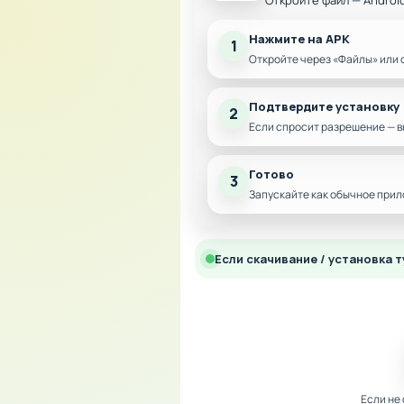
Откройте файл — Androi
Нажмите на APK
1
Откройте через «Файлы» или 
Подтвердите установку
2
Если спросит разрешение — в
Готово
3
Запускайте как обычное прил
Если скачивание / установка т
Если не