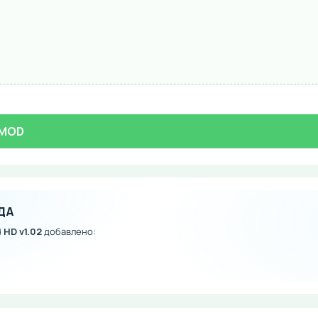
2 MOD
ДА
 HD v1.02
добавлено: