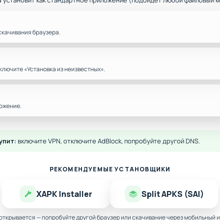
d установит как стандартное приложение (подойдёт любой файловый 
скачивания браузера.
ключите «Установка из неизвестных».
ожение.
упит:
включите VPN, отключите AdBlock, попробуйте другой DNS.
РЕКОМЕНДУЕМЫЕ УСТАНОВЩИКИ
XAPK Installer
Split APKS (SAI)
 открывается — попробуйте другой браузер или скачивание через мобильный и