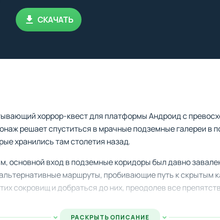
СКАЧАТЬ
тывающий хоррор-квест для платформы Андроид с превос
онаж решает спуститься в мрачные подземные галереи в п
орые хранились там столетия назад.
, основной вход в подземные коридоры был давно завален
альтернативные маршруты, пробивающие путь к скрытым к
их сокровищ и добраться до них, преодолев все препятств
дугадать, какие ужасающие испытания поджидают отважно
РАСКРЫТЬ ОПИСАНИЕ