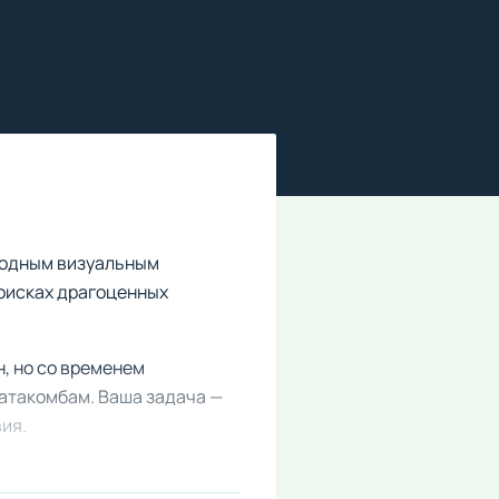
ходным визуальным
оисках драгоценных
, но со временем
атакомбам. Ваша задача —
ия.
го путешественника в