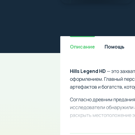
Описание
Помощь
Hills Legend HD
— это захва
оформлением. Главный перс
артефактов и богатств, кот
Согласно древним преданиям
исследователи обнаружили 
раскрыть местоположение эт
Однако никто не может пре