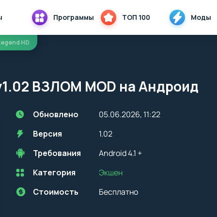
ы
Программы
ТОП 100
Моды
s Legend HD
 v1.02 ВЗЛОМ MOD на Андроид
Обновлено
05.06.2026, 11:22
Версия
1.02
Требования
Android 4.1 +
Категория
Экшен
Перед установкой приложения на устройство с Android, стоит
учитывать версию OS. Мы всегда указываем минимальные
требования, необходимые для корректной работы приложения
Стоимость
Бесплатно