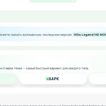
 кошмары и мистические опасности ждут каждого, кто осм
тв.
ысокого разрешения
 можете скачать взломанную, последнюю версию
Hills Legend HD MO
е сопровождение
 дополнительные уровни
ичных устройств Андроид
к и ставим. Ниже — самый быстрый вариант для каждого типа.
XAPK