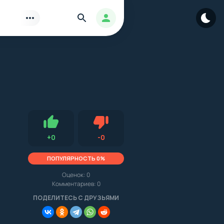
Найти
Авторизация
Нравится
Не нравится (0.0, 0, 16279)
+
0
-
0
ПОПУЛЯРНОСТЬ 0%
Оценок:
0
Комментариев: 0
.