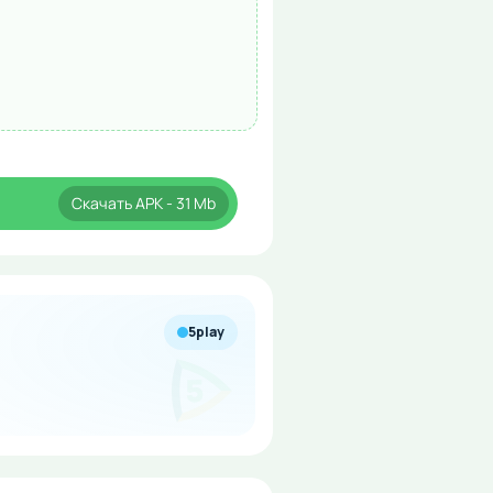
Скачать
APK
- 31 Mb
5play