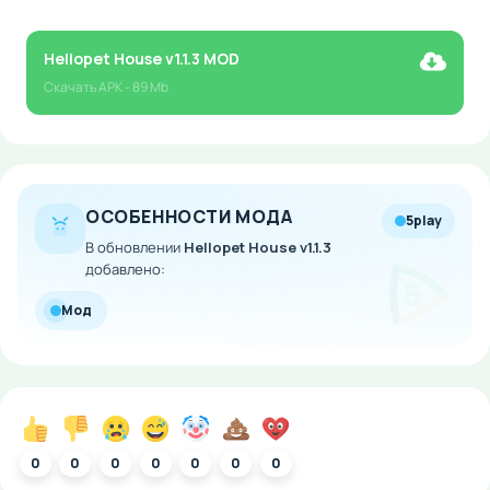
Hellopet House v1.1.3 MOD
Скачать
APK
- 89 Mb
ОСОБЕННОСТИ МОДА
5play
В обновлении
Hellopet House v1.1.3
добавлено:
Мод
0
0
0
0
0
0
0