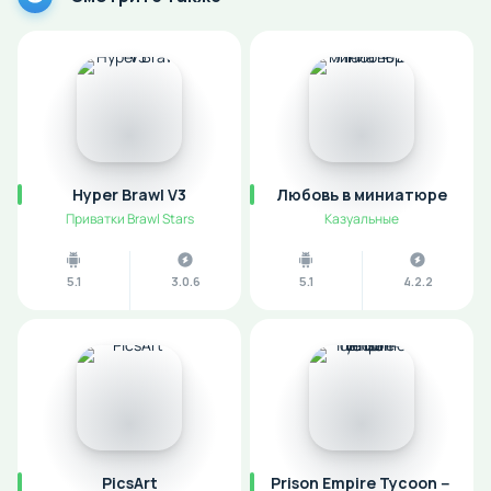
Hyper Brawl V3
Любовь в миниатюре
Приватки Brawl Stars
Казуальные
5.1
3.0.6
5.1
4.2.2
PicsArt
Prison Empire Tycoon－