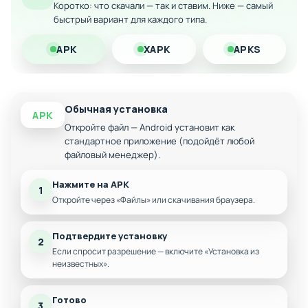
Казуальный геймплей без спешки и стресса
Коротко: что скачали — так и ставим. Ниже — самый
быстрый вариант для каждого типа.
Скачайте модифицированную версию Hellopet House на
Android и начните строить новую жизнь в уютном
APK
XAPK
APKS
деревенском доме!
Обычная установка
APK
Откройте файл — Android установит как
стандартное приложение (подойдёт любой
файловый менеджер).
Нажмите на APK
1
Откройте через «Файлы» или скачивания браузера.
Подтвердите установку
2
Если спросит разрешение — включите «Установка из
неизвестных».
Готово
3