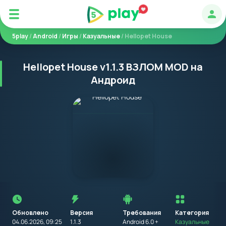
Авт
5play
/
Android
/
Игры
/
Казуальные
/ Hellopet House
Hellopet House v1.1.3 ВЗЛОМ MOD на
Андроид
Перед
установкой
приложения
Обновлено
Версия
Требования
на
Категория
устройство
04.06.2026, 09:25
1.1.3
Android 6.0 +
Казуальные