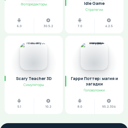
Idle Game
Фоторедакторы
Стратегии
6.0
30.5.2
7.0
4.2.5
Scary Teacher 3D
Гарри Поттер: магия и
загадки
Симуляторы
Головоломки
5.1
10.2
8.0
95.2.304