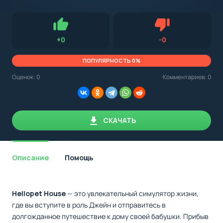
с
Android,
Для установки приложения на Android устройство важно
стоит
обращать внимание на установленную версию Android
учитывать
OS. Мы указываем минимально необходимую версию для
версию
запуска приложения.
OS.
Нравится
Не нравится (0.
+
0
-
0
Мы
всегда
указываем
ПОПУЛЯРНОСТЬ 0%
минимальные
требования,
Оценок:
0
Комментариев: 0
необходимые
для
корректной
работы
приложения.
СКАЧАТЬ
Описание
Помощь
Hellopet House
— это увлекательный симулятор жизни,
где вы вступите в роль Джейн и отправитесь в
долгожданное путешествие к дому своей бабушки. Прибыв