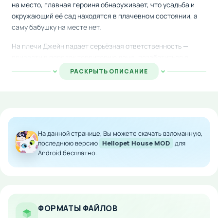
на место, главная героиня обнаруживает, что усадьба и
окружающий её сад находятся в плачевном состоянии, а
саму бабушку на месте нет.
На плечи Джейн падает серьёзная ответственность —
привести в порядок территорию дома, позаботиться о
многочисленных питомцах и наладить отношения с
РАСКРЫТЬ ОПИСАНИЕ
кошками и собаками. Во время приключения героиня
встретит интересных людей, которые станут верными
помощниками в её нелёгких делах и поддержат во всех
начинаниях.
Особенности мода:
На данной странице, Вы можете скачать взломанную,
последнюю версию
Hellopet House MOD
для
Улучшение и восстановление придомового
Android бесплатно.
участка
Уход за разнообразными домашними животными
Взаимодействие с дружелюбными персонажами
Развитие отношений с питомцами
ФОРМАТЫ ФАЙЛОВ