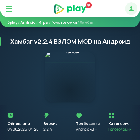
Авт
5play
/
Android
/
Игры
/
Головоломки
/ Хамбаг
Хамбаг v2.2.4 ВЗЛОМ MOD на Андроид
Перед
установкой
приложения
Обновлено
Версия
Требования
на
Категория
устройство
04.06.2026, 04:26
2.2.4
Android 4.1 +
Головоломки
с
Android,