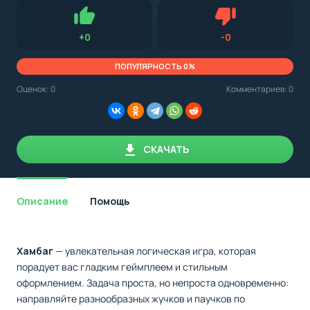
Для установки приложения на Android устройство важно
стоит
обращать внимание на установленную версию Android
учитывать
OS. Мы указываем минимально необходимую версию для
версию
запуска приложения.
OS.
Нравится
Не нравится (0.0
+
0
-
0
Мы
всегда
указываем
ПОПУЛЯРНОСТЬ 0%
минимальные
требования,
Оценок:
0
Комментариев: 0
необходимые
для
корректной
работы
приложения.
СКАЧАТЬ
Описание
Помощь
Хамбаг
— увлекательная логическая игра, которая
порадует вас гладким геймплеем и стильным
оформлением. Задача проста, но непроста одновременно:
направляйте разнообразных жучков и паучков по