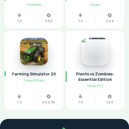
Ролевые
Экшен
7.0
3.9.6
7.0
3.0.8
Farming Simulator 20
Plants vs Zombies:
Essential Edition
Симуляторы
Моды PVZ
7.0
0.0.0.90
7.0
1.0.0