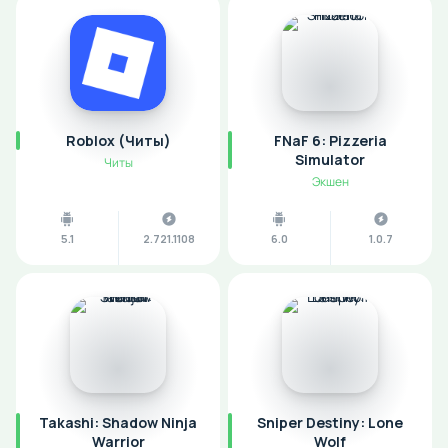
Roblox (Читы)
FNaF 6: Pizzeria
Simulator
Читы
Экшен
5.1
2.721.1108
6.0
1.0.7
Takashi: Shadow Ninja
Sniper Destiny: Lone
Warrior
Wolf