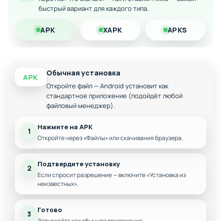
быстрый вариант для каждого типа.
Полная свобода прохождения без ограничений
Скачайте модифицированную версию Хамбага на Андроид
APK
XAPK
APKS
и наслаждайтесь головоломкой без преград!
Обычная установка
APK
Откройте файл — Android установит как
стандартное приложение (подойдёт любой
файловый менеджер).
Нажмите на APK
1
Откройте через «Файлы» или скачивания браузера.
Подтвердите установку
2
Если спросит разрешение — включите «Установка из
неизвестных».
Готово
3
Запускайте как обычное приложение.