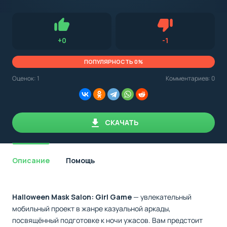
с
Android,
Для установки приложения на Android устройство важно
стоит
обращать внимание на установленную версию Android
учитывать
OS. Мы указываем минимально необходимую версию для
версию
запуска приложения.
OS.
Нравится
Не нравится (1.0
+
0
-
1
Мы
всегда
указываем
ПОПУЛЯРНОСТЬ 0%
минимальные
требования,
Оценок:
1
Комментариев: 0
необходимые
для
корректной
работы
приложения.
СКАЧАТЬ
Описание
Помощь
Halloween Mask Salon: Girl Game
— увлекательный
мобильный проект в жанре казуальной аркады,
посвящённый подготовке к ночи ужасов. Вам предстоит