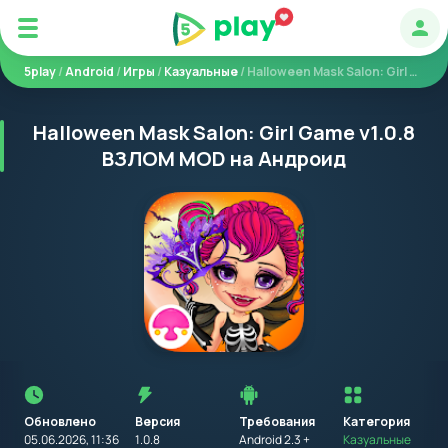
Авт
5play
/
Android
/
Игры
/
Казуальные
/ Halloween Mask Salon: Girl Game
Halloween Mask Salon: Girl Game v1.0.8
ВЗЛОМ MOD на Андроид
Перед
установкой
приложения
Обновлено
Версия
Требования
на
Категория
устройство
05.06.2026, 11:36
1.0.8
Android 2.3 +
Казуальные