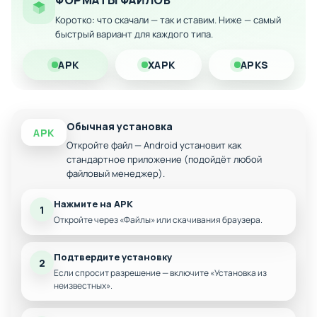
ФОРМАТЫ ФАЙЛОВ
устройств
Коротко: что скачали — так и ставим. Ниже — самый
Дополнительные персонажи и эксклюзивные
быстрый вариант для каждого типа.
наряды
Ускоренный прогресс и бонусные награды
APK
XAPK
APKS
Скачайте модифицированную версию на Android и
наслаждайтесь полным функционалом без ограничений!
Обычная установка
APK
Откройте файл — Android установит как
стандартное приложение (подойдёт любой
файловый менеджер).
Нажмите на APK
1
Откройте через «Файлы» или скачивания браузера.
Подтвердите установку
2
Если спросит разрешение — включите «Установка из
неизвестных».