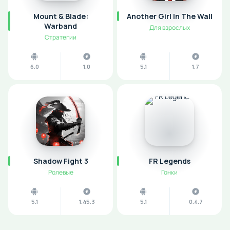
Mount & Blade:
Another Girl In The Wall
Warband
Для взрослых
Стратегии
6.0
1.0
5.1
1.7
Shadow Fight 3
FR Legends
Ролевые
Гонки
5.1
1.45.3
5.1
0.4.7