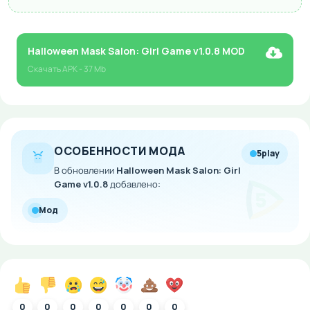
Halloween Mask Salon: Girl Game v1.0.8 MOD
Скачать
APK
- 37 Mb
ОСОБЕННОСТИ МОДА
5play
В обновлении
Halloween Mask Salon: Girl
Game v1.0.8
добавлено:
Мод
0
0
0
0
0
0
0