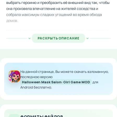
выбрать героиню и преобразить её внешний вид так, чтобы
она произвела впечатление на жителей соседства и
собрала максимум сладких угощений во время обхода
домов.
Игровой процесс строится на подборе стильного костюма
и устрашающей маски, которые помогут персонажу
РАСКРЫТЬ ОПИСАНИЕ
подготовиться к торжеству. Каждый элемент гардероба
влияет на количество полученных конфет и печенья,
поэтому к выбору нужно подойти ответственно.
Качественная графика, интуитивный дизайн и удобное
управление делают игровой процесс доступным для
На данной странице, Вы можете скачать взломанную,
игроков любого возраста.
последнюю версию
Halloween Mask Salon: Girl Game MOD
для
Особенности мода:
Android бесплатно.
Расширенный каталог костюмов и масок
Модифицированный геймплей с улучшенной
механикой сбора угощений
Оптимизированная графика для различных