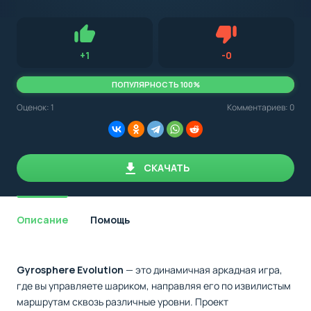
с
Android,
Для установки приложения на Android устройство важно
стоит
обращать внимание на установленную версию Android
учитывать
OS. Мы указываем минимально необходимую версию для
версию
запуска приложения.
OS.
Нравится
Не нравится (3.0
+
1
-
0
Мы
всегда
указываем
ПОПУЛЯРНОСТЬ 100%
минимальные
требования,
Оценок:
1
Комментариев: 0
необходимые
для
корректной
работы
приложения.
СКАЧАТЬ
Описание
Помощь
Gyrosphere Evolution
— это динамичная аркадная игра,
где вы управляете шариком, направляя его по извилистым
маршрутам сквозь различные уровни. Проект