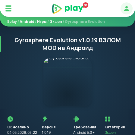
Авт
5play
/
Android
/
Игры
/
Экшен
/ Gyrosphere Evolution
Gyrosphere Evolution v1.0.19 ВЗЛОМ
MOD на Андроид
Перед
установкой
приложения
Обновлено
Версия
Требования
на
Категория
устройство
04.06.2026, 03:22
1.0.19
Android 5.0 +
Экшен