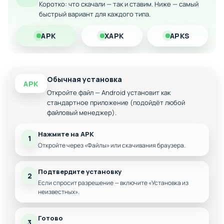
Коротко: что скачали — так и ставим. Ниже — самый
разблокировки
быстрый вариант для каждого типа.
Красочные пейзажи на фоне неба и космоса
APK
XAPK
APKS
Различные типы препятствий и механик
геймплея
Система достижений и таблица лидеров
Оптимизированная версия для мобильных
Обычная установка
APK
устройств
Откройте файл — Android установит как
стандартное приложение (подойдёт любой
файловый менеджер).
Нажмите на APK
1
Откройте через «Файлы» или скачивания браузера.
Подтвердите установку
2
Если спросит разрешение — включите «Установка из
неизвестных».
Готово
3