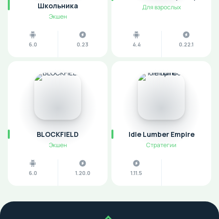
Школьника
Для взрослых
Экшен
6.0
0.23
4.4
0.22.1
BLOCKFIELD
Idle Lumber Empire
Экшен
Стратегии
6.0
1.20.0
1.11.5