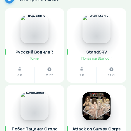
Русский Водила 3
StandSRV
Гонки
Приватки Standoff
4.0
2.77
7.0
1.1 F1
Побег Пацана: Стэлс
Attack on Survey Corps