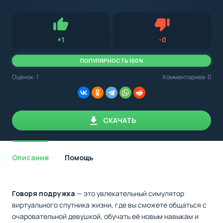
с
Android,
Для установки приложения на Android устройство важно
стоит
обращать внимание на установленную версию Android
учитывать
OS. Мы указываем минимально необходимую версию для
версию
запуска приложения.
OS.
Нравится
Не нравится (3.0
+
1
-
0
Мы
всегда
указываем
ПОПУЛЯРНОСТЬ 100%
минимальные
требования,
Оценок:
1
Комментариев: 0
необходимые
для
корректной
работы
приложения.
СКАЧАТЬ
Описание
Помощь
Говоря подружка
— это увлекательный симулятор
виртуального спутника жизни, где вы сможете общаться с
очаровательной девушкой, обучать её новым навыкам и