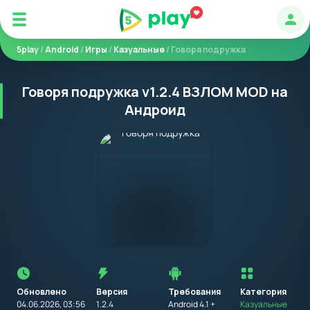
Авт
5play
/
Android
/
Игры
/
Казуальные
/ Говоря подружка
Говоря подружка v1.2.4 ВЗЛОМ MOD на
Андроид
Перед
установкой
приложения
Обновлено
Версия
Требования
на
Категория
устройство
04.06.2026, 03:56
1.2.4
Android 4.1 +
Казуальные