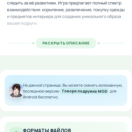
следить за её развитием. Игра предлагает полный спектр
взаимодействия: кормление, развлечение, покупку одежды
и предметов интерьера для создания уникального образа
вашей подруги.
Геймплей включает множество захватывающих мини-игр,
которые разнообразят повседневный уход за персонажем и
РАСКРЫТЬ ОПИСАНИЕ
сделают игру более динамичной. Красиво прорисованная
графика, плавная анимация движений и интуитивное
управление создают комфортное игровое пространство
для длительного времяпровождения.
Особенности мода:
На данной странице, Вы можете скачать взломанную,
последнюю версию
Говоря подружка MOD
для
Неограниченное количество внутриигровой
Android бесплатно.
валюты для покупок
Доступ ко всем предметам гардероба и
украшений без ограничений
Возможность мгновенного получения всех
материалов для развития
ФОРМАТЫ ФАЙЛОВ