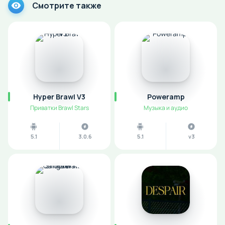
Смотрите также
Hyper Brawl V3
Poweramp
Приватки Brawl Stars
Музыка и аудио
5.1
3.0.6
5.1
v3