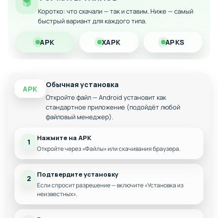
Расширенные возможности кастомизации и
Коротко: что скачали — так и ставим. Ниже — самый
персонализации
быстрый вариант для каждого типа.
Скачайте модифицированную версию на Андроид прямо
сейчас и насладитесь полной свободой в игре без
APK
XAPK
APKS
финансовых ограничений!
Обычная установка
APK
Откройте файл — Android установит как
стандартное приложение (подойдёт любой
файловый менеджер).
Нажмите на APK
1
Откройте через «Файлы» или скачивания браузера.
Подтвердите установку
2
Если спросит разрешение — включите «Установка из
неизвестных».