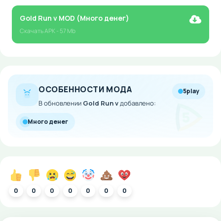
Gold Run v MOD (Много денег)
Скачать
APK
- 57 Mb
ОСОБЕННОСТИ МОДА
5play
В обновлении
Gold Run v
добавлено:
Много денег
0
0
0
0
0
0
0