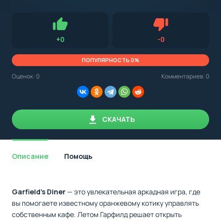
с
Android,
Для установки приложения на Android устройство важно
стоит
обращать внимание на установленную версию Android
учитывать
OS. Мы указываем минимально необходимую версию для
версию
запуска приложения.
OS.
Нравится
Не нравится (0.0
+
0
-
0
Мы
всегда
указываем
ПОПУЛЯРНОСТЬ 0%
минимальные
требования,
Оценок:
0
Комментариев: 0
необходимые
для
корректной
работы
приложения.
СКАЧАТЬ
Описание
Помощь
Garfield's Diner
— это увлекательная аркадная игра, где
вы помогаете известному оранжевому котику управлять
собственным кафе. Летом Гарфилд решает открыть