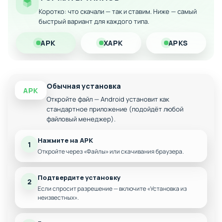
Скачайте модифицированную версию на Андроид и
Коротко: что скачали — так и ставим. Ниже — самый
наслаждайтесь игровым процессом без финансовых
быстрый вариант для каждого типа.
преград!
APK
XAPK
APKS
Обычная установка
APK
Откройте файл — Android установит как
стандартное приложение (подойдёт любой
файловый менеджер).
Нажмите на APK
1
Откройте через «Файлы» или скачивания браузера.
Подтвердите установку
2
Если спросит разрешение — включите «Установка из
неизвестных».