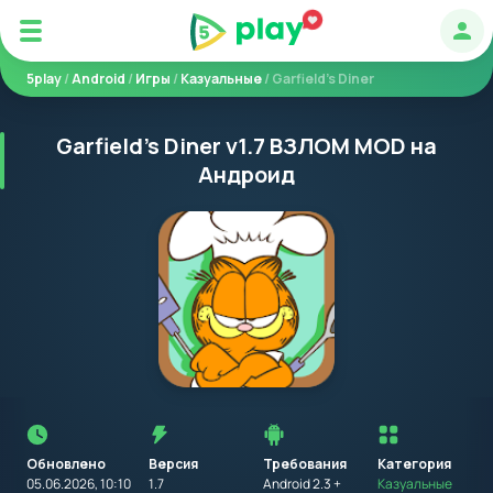
Авт
5play
/
Android
/
Игры
/
Казуальные
/ Garfield's Diner
Garfield's Diner v1.7 ВЗЛОМ MOD на
Андроид
Перед
установкой
приложения
Обновлено
Версия
Требования
на
Категория
устройство
05.06.2026, 10:10
1.7
Android 2.3 +
Казуальные