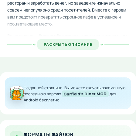
ресторан и заработать денег, но заведение изначально
совсем непопулярно среди посетителей. Вместе с героем
вам предстоит превратить скромное кафе в успешное и
процветающее место.
Ваша задача — быстро обслуживать клиентов, готовить им
вкусные блюда и создавать атмосферу, которая будет
РАСКРЫТЬ ОПИСАНИЕ
привлекать новых гостей. Чем лучше вы справитесь с
работой, тем больше людей будут приходить в ресторан и
рекомендовать его друзьям. Это яркая и динамичная игра,
которая не даст вам скучать ни одной минуте.
Особенности мода:
На данной странице, Вы можете скачать взломанную,
последнюю версию
Garfield's Diner MOD
для
Безлимитные финансовые ресурсы для развития
Android бесплатно.
кафе
Мгновенное получение всех валют в игре
Возможность улучшать ресторан без
ограничений
Полная свобода в развитии бизнеса
ФОРМАТЫ ФАЙЛОВ