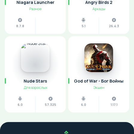
Niagara Launcher
Angry Birds 2
Разное
Аркады
8.7.8
5.1
26.4.3
Nude Stars
God of War - Бог Войны
Для взрослых
Экшен
6.0
57.325
6.0
1.17.1
Наверх