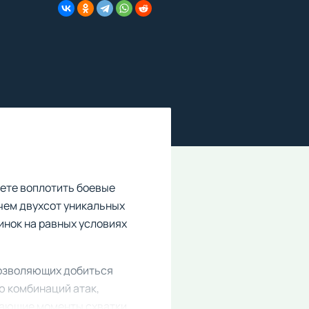
ете воплотить боевые
 чем двухсот уникальных
инок на равных условиях
позволяющих добиться
ю комбинаций атак,
шающие моменты схватки.