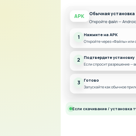
Обычная установка
APK
Откройте файл — Androi
Нажмите на APK
1
Откройте через «Файлы» или 
Подтвердите установку
2
Если спросит разрешение — в
Готово
3
Запускайте как обычное прил
Если скачивание / установка т