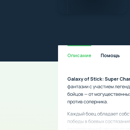
Описание
Помощь
Galaxy of Stick: Super Ch
фантазии с участием легенд
бойцов — от могущественных
против соперника.
Каждый боец обладает собс
победы в боевых состязания
своевременной защите от в