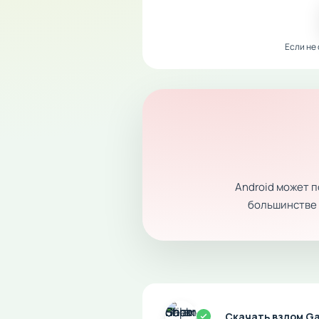
Если не
Android может 
большинстве с
Скачать взлом Ga