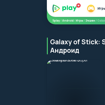
Игр
5play
/
Android
/
Игры
/
Экшен
/ Gala
Galaxy of Stick
Андроид