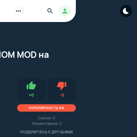
Найти
Авторизация
ЗЛОМ MOD на
Нравится
Не нравится (0.0, 0, 10763)
+
0
-
0
ПОПУЛЯРНОСТЬ 0%
Оценок:
0
Комментариев: 0
.