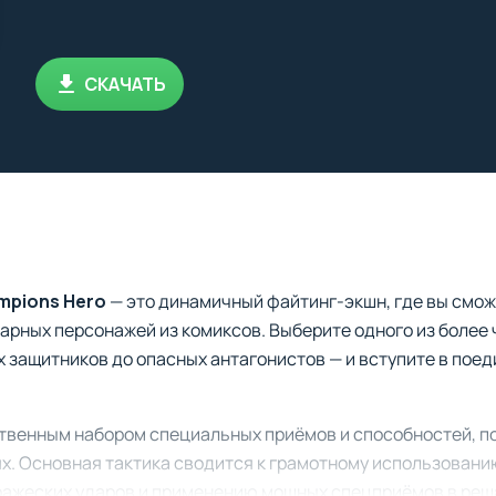
СКАЧАТЬ
ampions Hero
— это динамичный файтинг-экшн, где вы смож
арных персонажей из комиксов. Выберите одного из более
 защитников до опасных антагонистов — и вступите в поед
твенным набором специальных приёмов и способностей, 
х. Основная тактика сводится к грамотному использовани
ражеских ударов и применению мощных спецприёмов в ре