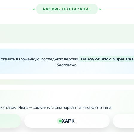
РАСКРЫТЬ ОПИСАНИЕ
я часть игровой механики. Улучшайте боевые показатели г
зного воина к новым вызовам.
ны без ограничений
остей разблокирован
е скачать взломанную, последнюю версию
Galaxy of Stick: Super C
ля прохождения
бесплатно.
ничений на развитие персонажей
к и ставим. Ниже — самый быстрый вариант для каждого типа.
XAPK