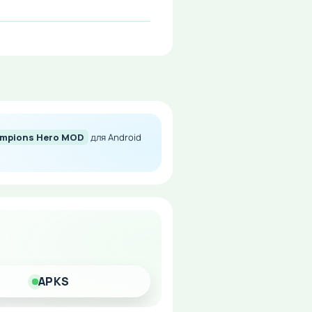
ероя, развивайте его
hampions Hero MOD
для Android
APKS