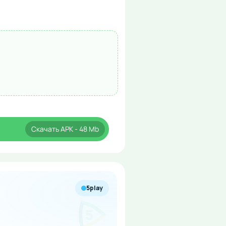
Скачать
APK
- 48 Mb
5play