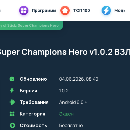
ы
Программы
ТОП 100
Моды
xy of Stick: Super Champions Hero
: Super Champions Hero v1.0.2 В
Обновлено
04.06.2026, 08:40
Версия
1.0.2
Требования
Android 6.0 +
Категория
Экшен
Перед установкой приложения на устройство с Android, стоит
учитывать версию OS. Мы всегда указываем минимальные
требования, необходимые для корректной работы приложения
Стоимость
Бесплатно