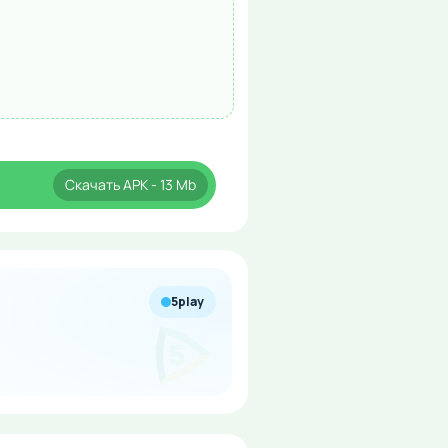
Скачать
APK
- 13 Mb
5play