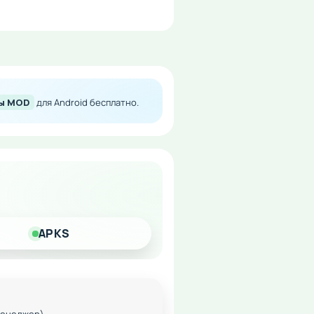
аунте, включая автомобили
o незаменимым помощником
ды MOD
для Android бесплатно.
APKS