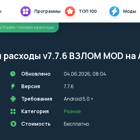
ы
Программы
ТОП 100
Моды
е
/ Fuelio: топливо и расходы
 и расходы v7.7.6 ВЗЛОМ MOD на
Обновлено
04.06.2026, 08:04
Версия
7.7.6
Требования
Android 5.0 +
Категория
Разное
Перед установкой приложения на устройство с Android, стоит
учитывать версию OS. Мы всегда указываем минимальные
требования, необходимые для корректной работы приложения
Стоимость
Бесплатно