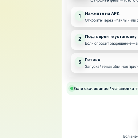
Откройте файл — Androi
Нажмите на APK
1
Откройте через «Файлы» или 
Подтвердите установку
2
Если спросит разрешение — в
Готово
3
Запускайте как обычное прил
Если скачивание / установка т
Если не