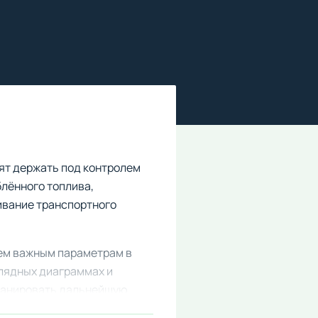
ят держать под контролем
лённого топлива,
ивание транспортного
сем важным параметрам в
лядных диаграммах и
планировать дальнейшую