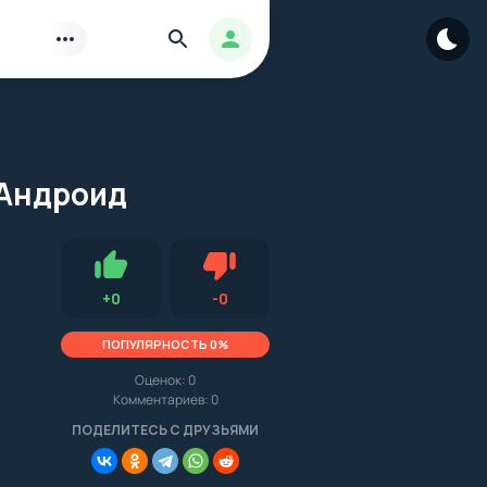
Найти
Авторизация
 Андроид
Нравится
Не нравится (0.0, 0, 10669)
+
0
-
0
ПОПУЛЯРНОСТЬ 0%
Оценок:
0
Комментариев: 0
.