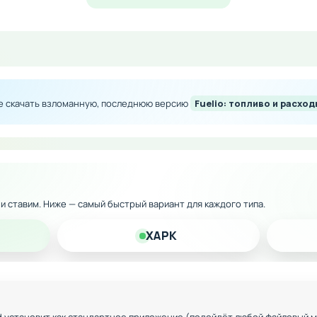
дновременный мониторинг нескольких машин в одном акк
бинированными топливными системами. Это делает Fueli
лей, так и для владельцев автопарков.
те скачать взломанную, последнюю версию
Fuelio: топливо и расхо
м премиум-функциям приложения
 баннеров и навязчивых объявлений
ество записей и анализируемых автомобилей
ка и экспорт данных
к и ставим. Ниже — самый быстрый вариант для каждого типа.
устройствами без ограничений
XAPK