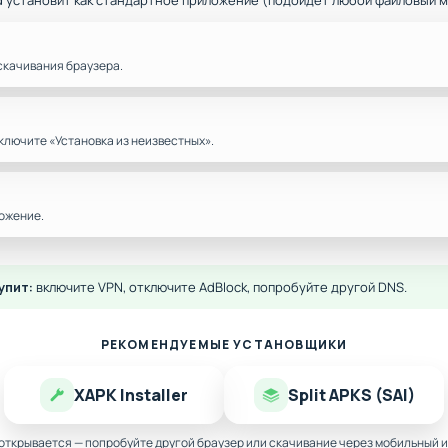
d установит как стандартное приложение (подойдёт любой файловый 
скачивания браузера.
ключите «Установка из неизвестных».
ожение.
упит:
включите VPN, отключите AdBlock, попробуйте другой DNS.
РЕКОМЕНДУЕМЫЕ УСТАНОВЩИКИ
XAPK Installer
Split APKS (SAI)
 открывается — попробуйте другой браузер или скачивание через мобильный и