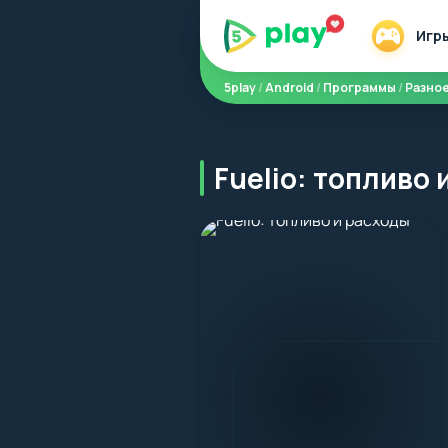
Игр
5play
/
Android
/
Программы
/
Разно
Fuelio: топливо