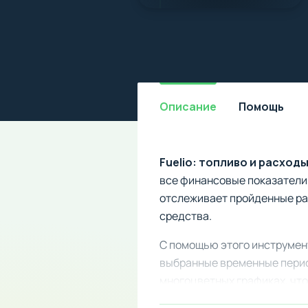
Описание
Помощь
Fuelio: топливо и расход
все финансовые показатели
отслеживает пройденные ра
средства.
С помощью этого инструмен
выбранные временные перио
многоцветных графиках, что
экономию топлива и денежн