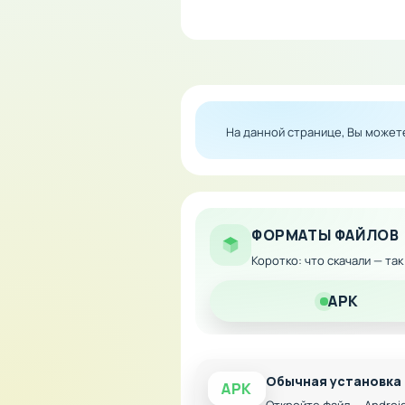
Приложение поддерживает о
с альтернативными или ком
как для частных автолюбите
Особенности мода:
На данной странице, Вы може
Полный доступ ко все
Отсутствие рекламных
Неограниченное колич
ФОРМАТЫ ФАЙЛОВ
Расширенная статисти
Коротко: что скачали — та
Синхронизация между 
APK
Обычная установка
APK