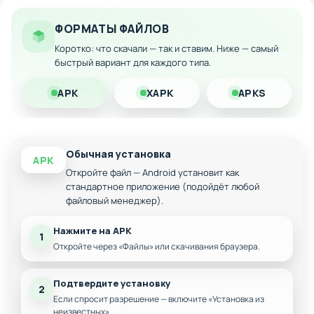
Особенности мода:
ФОРМАТЫ ФАЙЛОВ
Неограниченное количество в-игровой валюты
Коротко: что скачали — так и ставим. Ниже — самый
быстрый вариант для каждого типа.
Мгновенное развитие без необходимости
выполнения заданий
APK
XAPK
APKS
Доступ ко всем улучшениям и предметам
Возможность наслаждаться игрой без
финансовых ограничений
Обычная установка
APK
Откройте файл — Android установит как
стандартное приложение (подойдёт любой
файловый менеджер).
Нажмите на APK
1
Откройте через «Файлы» или скачивания браузера.
Подтвердите установку
2
Если спросит разрешение — включите «Установка из
неизвестных».