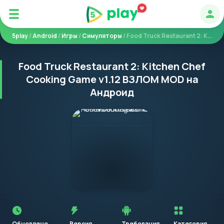
Авт
5play
/
Android
/
Игры
/
Симуляторы
/ Food Truck Restaurant 2: Kitchen Chef Cooking Game
Food Truck Restaurant 2: Kitchen Chef
Cooking Game v1.12 ВЗЛОМ MOD на
Андроид
Перед
установкой
приложения
Обновлено
Версия
Требования
Категория