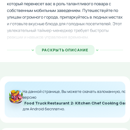
который перенесет вас в роль талантливого повара с
собственным мобильным заведением. Путешествуйте по
улицам огромного города, припаркуйтесь в людных местах
и готовьте вкусные блюда для голодных посетителей. Этот
увлекательный таймер-менеджер требует быстроты
реакции и навыков управления временем.
Каждая остановка вашего фургона привлекает множество
РАСКРЫТЬ ОПИСАНИЕ
клиентов, жаждущих получить свой заказ. Внимательно
слушайте пожелания каждого гостя, быстро готовьте
требуемые угощения и старайтесь уложиться в отведенное
время. Чем лучше вы справляетесь с заказами, тем больше
доход получает ваше заведение.
На данной странице, Вы можете скачать взломанную, по
По мере прохождения новых уровней разблокируйте
версию
возможность совершенствования своего кухонного
Food Truck Restaurant 2: Kitchen Chef Cooking Ga
арсенала. Приобретайте современное оборудование,
для Android бесплатно.
обновляйте инвентарь и расширяйте меню, чтобы
удовлетворить потребности еще более требовательных
клиентов и зарабатывать больше прибыли.