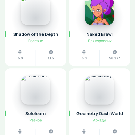
Shadow of the Depth
Naked Brawl
Ролевые
Для взрослых
6.0
1.1.5
6.0
56.274
Sololearn
Geometry Dash World
Разное
Аркады