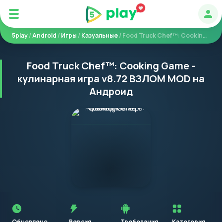
Авт
5play
/
Android
/
Игры
/
Казуальные
/ Food Truck Chef™: Cooking Game - кулинарная игра
Food Truck Chef™: Cooking Game -
кулинарная игра v8.72 ВЗЛОМ MOD на
Андроид
Перед
установкой
приложения
Обновлено
Версия
Требования
Категория