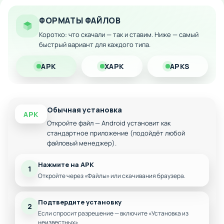
Особенности мода:
ФОРМАТЫ ФАЙЛОВ
Разнообразные локации и города для развития
Коротко: что скачали — так и ставим. Ниже — самый
бизнеса
быстрый вариант для каждого типа.
Множество ингредиентов и рецептов для
APK
XAPK
APKS
приготовления блюд
Система заработков и чаевых от довольных
клиентов
Возможность покупки и кастомизации фургонов
Обычная установка
APK
Увлекательные миссии и задачи для прогресса
Откройте файл — Android установит как
стандартное приложение (подойдёт любой
файловый менеджер).
Нажмите на APK
1
Откройте через «Файлы» или скачивания браузера.
Подтвердите установку
2
Если спросит разрешение — включите «Установка из
неизвестных».