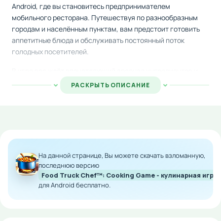
Android, где вы становитесь предпринимателем
мобильного ресторана. Путешествуя по разнообразным
городам и населённым пунктам, вам предстоит готовить
аппетитные блюда и обслуживать постоянный поток
голодных посетителей.
В игре вас ждёт впечатляющий арсенал ингредиентов и
рецептов для создания разнообразных кулинарных
РАСКРЫТЬ ОПИСАНИЕ
шедевров. Главное — работать оперативно, так как клиенты
нетерпеливы, но благодарны за качественное
обслуживание и щедро расплачиваются чаевыми.
Заработанные деньги инвестируйте в развитие своего
бизнеса: приобретайте новые фургоны, улучшайте их
современным оборудованием и стильными украшениями.
На данной странице, Вы можете скачать взломанную,
последнюю версию
Игровой процесс наполнен интересными заданиями и
Food Truck Chef™: Cooking Game - кулинарная игра
квестами, которые постоянно добавляют разнообразия и
для Android бесплатно.
не позволяют скучать. Скачайте Food Truck Chef™ на
Android прямо сейчас и начните свой путь к кулинарному
успеху!