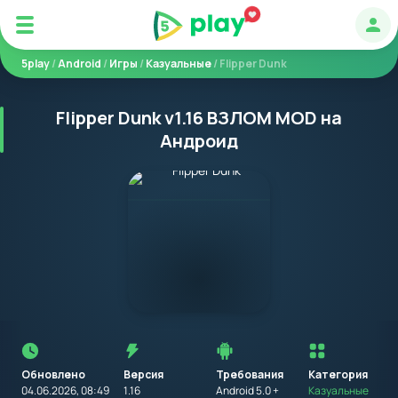
Авт
5play
/
Android
/
Игры
/
Казуальные
/ Flipper Dunk
Flipper Dunk v1.16 ВЗЛОМ MOD на
Андроид
Перед
установкой
приложения
Обновлено
Версия
Требования
на
Категория
устройство
04.06.2026, 08:49
1.16
Android 5.0 +
Казуальные