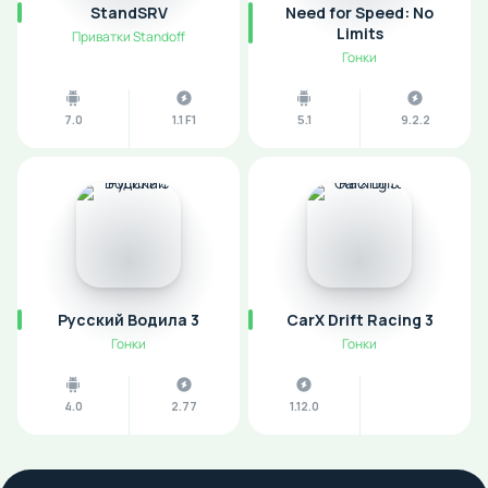
StandSRV
Need for Speed: No
Limits
Приватки Standoff
Гонки
7.0
1.1 F1
5.1
9.2.2
Русский Водила 3
CarX Drift Racing 3
Гонки
Гонки
4.0
2.77
1.12.0