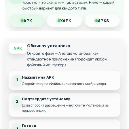
Коротко: что скачали — так и ставим. Ниже — самый
Отсутствие рекламных прерываний
быстрый вариант для каждого типа.
Бесплатный доступ ко всем премиум-контентам
APK
XAPK
APKS
Скачайте модифицированную версию на Android и
наслаждайтесь полным функционалом без ограничений
прямо сейчас!
Обычная установка
APK
Откройте файл — Android установит как
стандартное приложение (подойдёт любой
файловый менеджер).
Нажмите на APK
1
Откройте через «Файлы» или скачивания браузера.
Подтвердите установку
2
Если спросит разрешение — включите «Установка из
неизвестных».
Готово
3