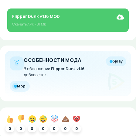
Flipper Dunk v1.16 MOD
Скачать
APK
- 81 Mb
ОСОБЕННОСТИ МОДА
5play
В обновлении
Flipper Dunk v1.16
добавлено:
Мод
0
0
0
0
0
0
0