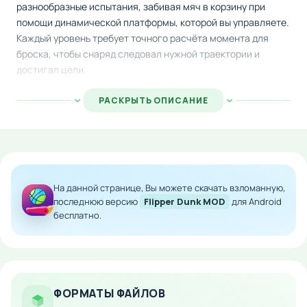
разнообразные испытания, забивая мяч в корзину при
помощи динамической платформы, которой вы управляете.
Каждый уровень требует точного расчёта момента для
броска, чтобы снаряд следовал нужной траектории и
достигал цели.
По мере прохождения этапов вы будете собирать награды:
РАСКРЫТЬ ОПИСАНИЕ
дополнительные попытки, драгоценные кристаллы и
оригинальные оформления для мячей. Игра идеально
подходит для заполнения досуга благодаря простому и
интуитивному геймплею, который не требует длительного
обучения.
На данной странице, Вы можете скачать взломанную,
Особенности мода:
последнюю версию
Flipper Dunk MOD
для Android
бесплатно.
Расширенный набор уровней повышенной
сложности
Разблокированные скины и косметические
улучшения
ФОРМАТЫ ФАЙЛОВ
Увеличенное количество стартовых жизней