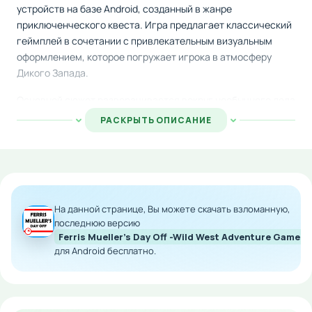
устройств на базе Android, созданный в жанре
приключенческого квеста. Игра предлагает классический
геймплей в сочетании с привлекательным визуальным
оформлением, которое погружает игрока в атмосферу
Дикого Запада.
Основной сюжет разворачивается вокруг необычного дела
— главному герою срочно требуется отыскать своего
РАСКРЫТЬ ОПИСАНИЕ
исчезнувшего мула. Для успешного завершения поиска
придется взяться за настоящее расследование: опросить
местных жителей, собрать доказательства и справиться с
логическими задачами, которые постепенно раскроют
правду о судьбе животного.
На данной странице, Вы можете скачать взломанную,
Если вы застряли на каком-либо этапе, не волнуйтесь —
последнюю версию
Ferris Mueller's Day Off -Wild West Adventure Game 
встроенная система подсказок всегда придет на помощь и
для Android бесплатно.
направит вас в правильном направлении.
Особенности мода:
Модифицированная версия с улучшенным