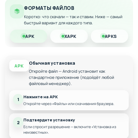
контентом
ФОРМАТЫ ФАЙЛОВ
Детективный сюжет с интригующим
Коротко: что скачали — так и ставим. Ниже — самый
расследованием
быстрый вариант для каждого типа.
Множество персонажей для интерактивного
взаимодействия
APK
XAPK
APKS
Головоломки и логические задачи различной
сложности
Помощь через встроенную систему подсказок
Обычная установка
APK
Стилизованная графика в западном стиле
Откройте файл — Android установит как
стандартное приложение (подойдёт любой
файловый менеджер).
Нажмите на APK
1
Откройте через «Файлы» или скачивания браузера.
Подтвердите установку
2
Если спросит разрешение — включите «Установка из
неизвестных».