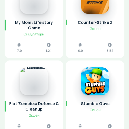
My Mom: Life story
Counter-Strike 2
Game
Экшен
Симуляторы
7.0
1.2.1
6.0
3.5.1
Flat Zombies: Defense &
Stumble Guys
Cleanup
Экшен
Экшен