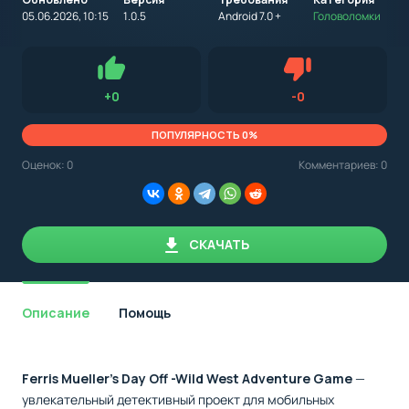
на
устройство
05.06.2026, 10:15
1.0.5
Android 7.0 +
Головоломки
с
Android,
Для установки приложения на Android устройство важно
стоит
обращать внимание на установленную версию Android
учитывать
OS. Мы указываем минимально необходимую версию для
версию
запуска приложения.
OS.
Нравится
Не нравится (0.0
+
0
-
0
Мы
всегда
указываем
ПОПУЛЯРНОСТЬ 0%
минимальные
требования,
Оценок:
0
Комментариев: 0
необходимые
для
корректной
работы
приложения.
СКАЧАТЬ
Описание
Помощь
Ferris Mueller's Day Off -Wild West Adventure Game
—
увлекательный детективный проект для мобильных