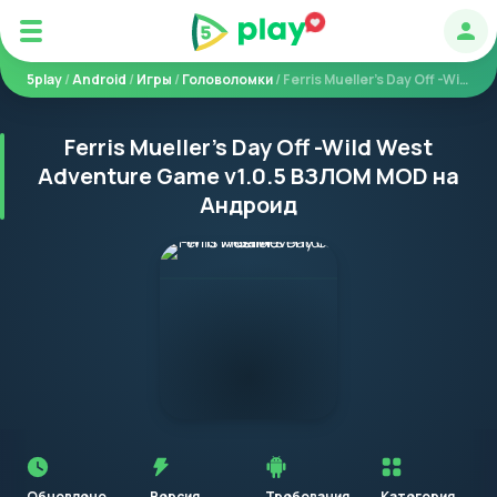
Авт
5play
/
Android
/
Игры
/
Головоломки
/ Ferris Mueller's Day Off -Wild West Adventure Game
Ferris Mueller's Day Off -Wild West
Adventure Game v1.0.5 ВЗЛОМ MOD на
Андроид
Перед
установкой
приложения
Обновлено
Версия
Требования
Категория