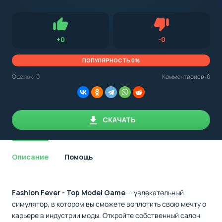
с
Android,
Для установки приложения на Android устройство важно
стоит
обращать внимание на установленную версию Android
учитывать
OS. Мы указываем минимально необходимую версию для
версию
запуска приложения.
OS.
Нравится
Не нравится (0.0
+
0
-
0
Мы
всегда
указываем
ПОПУЛЯРНОСТЬ 0%
минимальные
требования,
Оценок:
0
Комментариев: 0
необходимые
для
корректной
работы
приложения.
СКАЧАТЬ
Описание
Помощь
Fashion Fever - Top Model Game
— увлекательный
симулятор, в котором вы сможете воплотить свою мечту о
карьере в индустрии моды. Откройте собственный салон