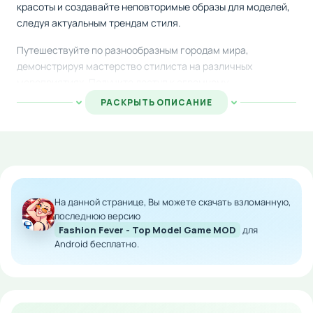
красоты и создавайте неповторимые образы для моделей,
следуя актуальным трендам стиля.
Путешествуйте по разнообразным городам мира,
демонстрируя мастерство стилиста на различных
мероприятиях. Получите доступ к огромному
ассортименту магазинов одежды, обуви и украшений,
РАСКРЫТЬ ОПИСАНИЕ
чтобы создавать уникальные комбинации для каждого
события и конкурса красоты.
Особенности мода:
Неограниченное количество денег для покупок
На данной странице, Вы можете скачать взломанную,
Полный доступ ко всем предметам гардероба
последнюю версию
Все магазины открыты с самого начала
Fashion Fever - Top Model Game MOD
для
Android бесплатно.
Быстрое развитие карьеры стилиста
Все аксессуары и коллекции доступны
Скачайте Fashion Fever - Top Model Game на Андроид прямо
сейчас и начните свой путь к вершине модной индустрии с