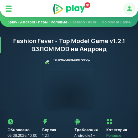
Авт
5play
/
Android
/
Игры
/
Ролевые
/ Fashion Fever - Top Model Game
Fashion Fever - Top Model Game v1.2.1
ВЗЛОМ MOD на Андроид
Перед
установкой
приложения
Обновлено
Версия
Требования
на
Категория
устройство
05.06.2026, 10:00
1.2.1
Android 4.1 +
Ролевые