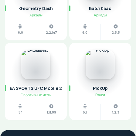
Geometry Dash
Бабл Квас
Аркады
Аркады
6.0
2.2.147
6.0
2.5.5
EA SPORTS UFC Mobile 2
PickUp
Спортивные игры
Гонки
5.1
1.11.09
5.1
1.2.3