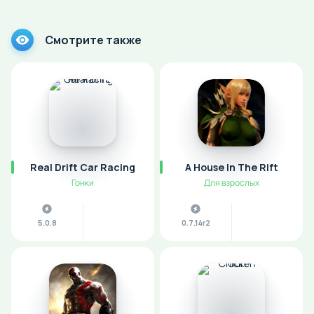
Смотрите также
Real Drift Car Racing
A House In The Rift
Гонки
Для взрослых
5.0.8
0.7.14r2