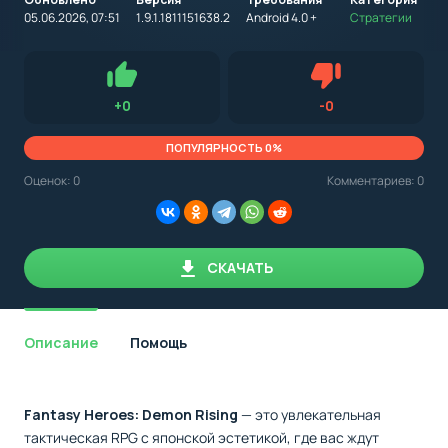
на
устройство
05.06.2026, 07:51
1.9.1.1811151638.2
Android 4.0 +
Стратегии
с
Android,
Для установки приложения на Android устройство важно
стоит
обращать внимание на установленную версию Android
учитывать
OS. Мы указываем минимально необходимую версию для
версию
запуска приложения.
OS.
Нравится
Не нравится (0.0
+
0
-
0
Мы
всегда
указываем
ПОПУЛЯРНОСТЬ 0%
минимальные
требования,
Оценок:
0
Комментариев: 0
необходимые
для
корректной
работы
приложения.
СКАЧАТЬ
Описание
Помощь
Fantasy Heroes: Demon Rising
— это увлекательная
тактическая RPG с японской эстетикой, где вас ждут