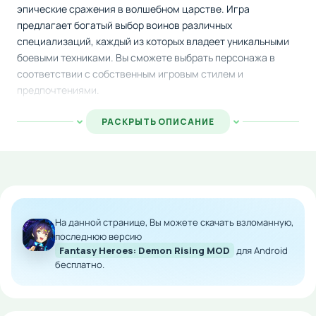
эпические сражения в волшебном царстве. Игра
предлагает богатый выбор воинов различных
специализаций, каждый из которых владеет уникальными
боевыми техниками. Вы сможете выбрать персонажа в
соответствии с собственным игровым стилем и
предпочтениями.
По ходу прохождения у вас появится возможность
РАСКРЫТЬ ОПИСАНИЕ
совершенствовать боевые умения героя, снаряжать его
мощным оружием и доспехами, а также подбирать верных
спутников для усиления боевой мощи. Питомцы и
помощники значительно повышают вероятность победы
как над обычными врагами, так и над грозными главными
антагонистами.
На данной странице, Вы можете скачать взломанную,
последнюю версию
Особенности мода:
Fantasy Heroes: Demon Rising MOD
для Android
бесплатно.
Режим бога с неограниченными ресурсами
Бессмертие персонажа в сражениях
Моментальное одолжение любых противников