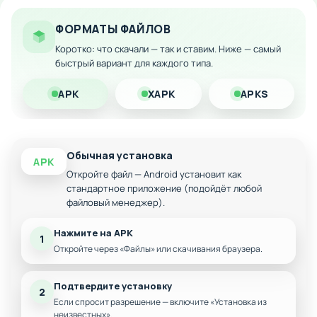
Полная разблокировка контента и улучшений
ФОРМАТЫ ФАЙЛОВ
Отсутствие ограничений на крафт и развитие
Коротко: что скачали — так и ставим. Ниже — самый
Загрузите модифицированную версию на Android и
быстрый вариант для каждого типа.
наслаждайтесь игрой без ограничений!
APK
XAPK
APKS
Обычная установка
APK
Откройте файл — Android установит как
стандартное приложение (подойдёт любой
файловый менеджер).
Нажмите на APK
1
Откройте через «Файлы» или скачивания браузера.
Подтвердите установку
2
Если спросит разрешение — включите «Установка из
неизвестных».