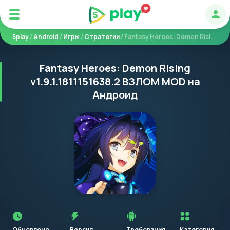
Авт
5play
/
Android
/
Игры
/
Стратегии
/ Fantasy Heroes: Demon Rising
Fantasy Heroes: Demon Rising
v1.9.1.1811151638.2 ВЗЛОМ MOD на
Андроид
Перед
установкой
приложения
Обновлено
Версия
Требования
Категория