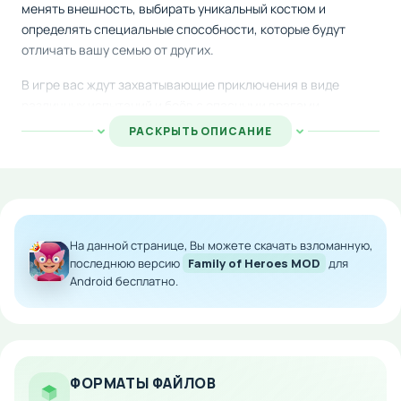
менять внешность, выбирать уникальный костюм и
определять специальные способности, которые будут
отличать вашу семью от других.
В игре вас ждут захватывающие приключения в виде
различных испытаний и боёв с опасными врагами.
Спасайте невинных граждан, сражайтесь с суперзлодеями
РАСКРЫТЬ ОПИСАНИЕ
и выполняйте героические миссии. Разработчики
позволили игрокам создавать собственные сценарии,
благодаря чему геймплей становится ещё более
разнообразным и увлекательным.
Скачайте модифицированную версию на Android и
На данной странице, Вы можете скачать взломанную,
насладитесь улучшенным контентом с расширенными
последнюю версию
Family of Heroes MOD
для
Android бесплатно.
возможностями для создания и развития ваших героев.
Особенности мода:
Полная кастомизация членов семьи
супергероев
ФОРМАТЫ ФАЙЛОВ
Разнообразные боевые испытания и миссии