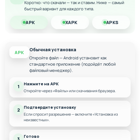
Коротко: что скачали — так и ставим. Ниже — самый
быстрый вариант для каждого типа.
Система создания собственных сценариев
Уникальные способности для каждого
APK
XAPK
APKS
персонажа
Красочная графика и увлекательный геймплей
Обычная установка
APK
Откройте файл — Android установит как
стандартное приложение (подойдёт любой
файловый менеджер).
Нажмите на APK
1
Откройте через «Файлы» или скачивания браузера.
Подтвердите установку
2
Если спросит разрешение — включите «Установка из
неизвестных».
Готово
3