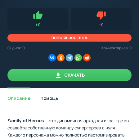
с
Android,
Для установки приложения на Android устройство важно
стоит
обращать внимание на установленную версию Android
учитывать
OS. Мы указываем минимально необходимую версию для
версию
запуска приложения.
OS.
Нравится
Не нравится (0.0
+
0
-
0
Мы
всегда
указываем
ПОПУЛЯРНОСТЬ 0%
минимальные
требования,
Оценок:
0
Комментариев: 0
необходимые
для
корректной
работы
приложения.
СКАЧАТЬ
Описание
Помощь
Family of Heroes
— это динамичная аркадная игра, где вы
создаёте собственную команду супергероев с нуля.
Каждого персонажа можно полностью кастомизировать: