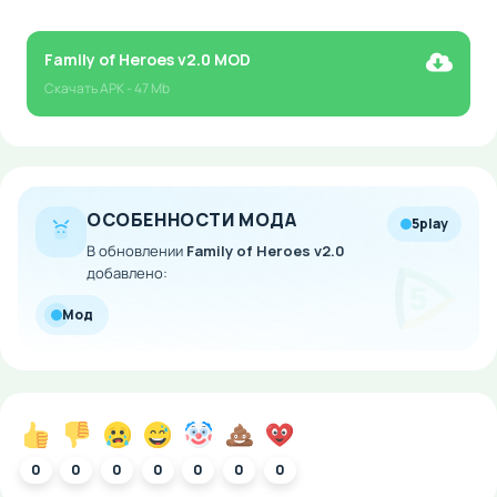
Family of Heroes v2.0 MOD
Скачать
APK
- 47 Mb
ОСОБЕННОСТИ МОДА
5play
В обновлении
Family of Heroes v2.0
добавлено:
Мод
0
0
0
0
0
0
0