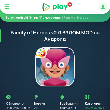
Авт
5play
/
Android
/
Игры
/
Приключения
/ Family of Heroes
Family of Heroes v2.0 ВЗЛОМ MOD на
Андроид
Перед
установкой
приложения
Обновлено
Версия
Требования
на
Категория
устройство
05.06.2026, 08:07
2.0
Android 7.0 +
Приключения