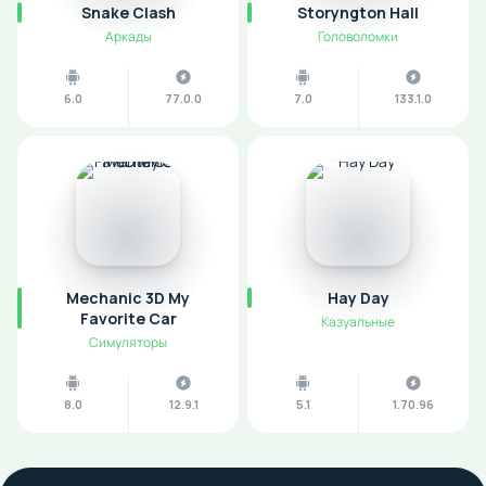
Snake Clash
Storyngton Hall
Аркады
Головоломки
6.0
77.0.0
7.0
133.1.0
Mechanic 3D My
Hay Day
Favorite Car
Казуальные
Симуляторы
8.0
12.9.1
5.1
1.70.96