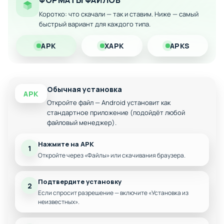
ФОРМАТЫ ФАЙЛОВ
Улучшенный интерфейс и удобство игры
Коротко: что скачали — так и ставим. Ниже — самый
Скачайте модифицированную версию прямо на свой
быстрый вариант для каждого типа.
Android-смартфон и погрузитесь в эпическую фэнтезийную
вселенную без ограничений!
APK
XAPK
APKS
Обычная установка
APK
Откройте файл — Android установит как
стандартное приложение (подойдёт любой
файловый менеджер).
Нажмите на APK
1
Откройте через «Файлы» или скачивания браузера.
Подтвердите установку
2
Если спросит разрешение — включите «Установка из
неизвестных».