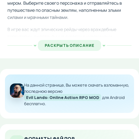
миром. Выберите своего персонажа и отправляйтесь в
путешествие по опасным землям, наполненным злыми
силами и мрачными тайнами.
В игре вас ждут эпические рейды через враждебные
территории, ожесточённые схватки с чудовищами,
увлекательные исследования подземелий и башен.
РАСКРЫТЬ ОПИСАНИЕ
Развивайте способности вашего героя, собирайте редкие
артефакты и экипировку на многочисленных локациях,
участвуйте в захватывающих PvP-поединках с реальными
противниками со всех уголков планеты.
Особенности мода:
На данной странице, Вы можете скачать взломанную,
последнюю версию
Усиленные характеристики персонажей
Evil Lands: Online Action RPG MOD
для Android
бесплатно.
Ускоренное получение опыта и ресурсов
Разблокированный контент и дополнительные
возможности
Оптимизированная производительность