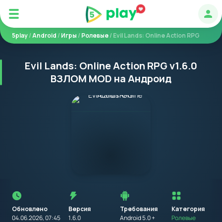
Авт
5play
/
Android
/
Игры
/
Ролевые
/ Evil Lands: Online Action RPG
Evil Lands: Online Action RPG v1.6.0
ВЗЛОМ MOD на Андроид
Перед
установкой
приложения
Обновлено
Версия
Требования
на
Категория
устройство
04.06.2026, 07:45
1.6.0
Android 5.0 +
Ролевые