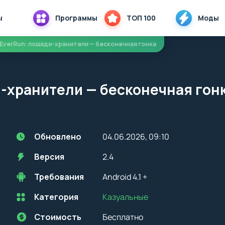
ы
Программы
ТОП 100
Моды
 EverRun: лошади-хранители — бесконечная гонка
и-хранители — бесконечная гон
д
Обновлено
04.06.2026, 09:10
Версия
2.4
Требования
Android 4.1 +
Категория
Казуальные
Перед установкой приложения на устройство с Android, стоит
учитывать версию OS. Мы всегда указываем минимальные
требования, необходимые для корректной работы приложения
Стоимость
Бесплатно