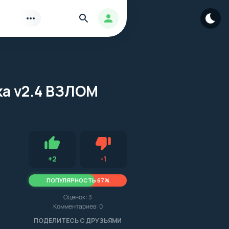
Найти
Авторизация
ка v2.4 ВЗЛОМ
Нравится
Не нравится (2.3, 3, 10852)
+
2
-
1
ПОПУЛЯРНОСТЬ 67%
Оценок:
3
Комментариев: 0
.