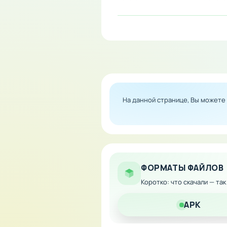
На заработанные очки разб
снаряжения и мощных доспех
гонке!
Особенности мода:
Полностью разблокиро
На данной странице, Вы можете
Неограниченные ресур
Убраны все внутриигр
Свободный доступ ко 
ФОРМАТЫ ФАЙЛОВ
Коротко: что скачали — та
APK