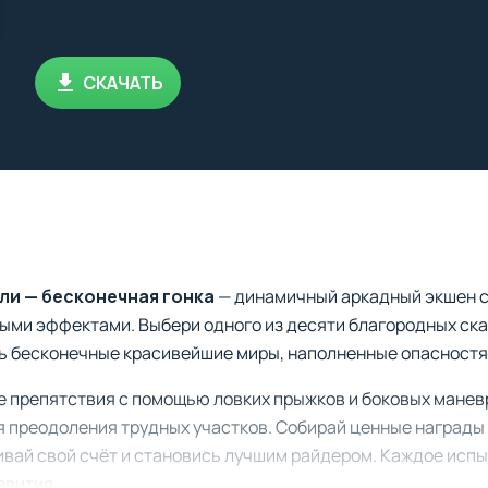
СКАЧАТЬ
ли — бесконечная гонка
— динамичный аркадный экшен 
ыми эффектами. Выбери одного из десяти благородных ска
ь бесконечные красивейшие миры, наполненные опасностя
 препятствия с помощью ловких прыжков и боковых манев
я преодоления трудных участков. Собирай ценные награды 
ивай свой счёт и становись лучшим райдером. Каждое исп
звития.