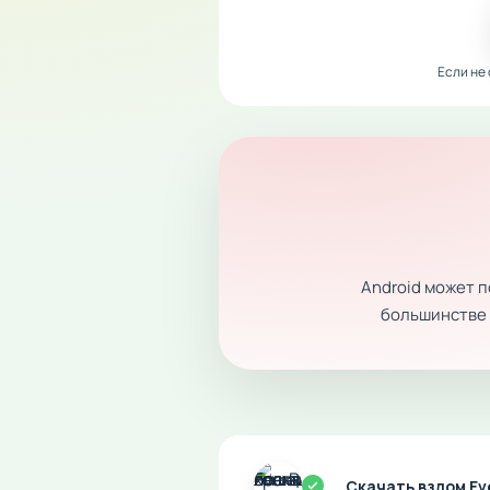
Если не
Android может 
большинстве с
Скачать взлом Ev