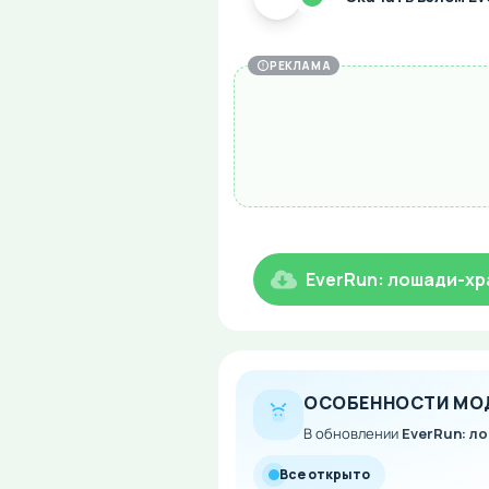
РЕКЛАМА
EverRun: лошади-хр
ОСОБЕННОСТИ МО
В обновлении
EverRun: л
Все открыто