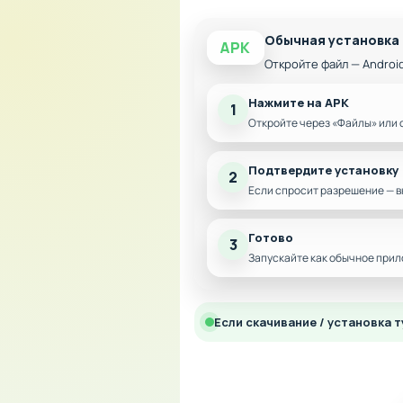
Обычная установка
APK
Откройте файл — Androi
Нажмите на APK
1
Откройте через «Файлы» или 
Подтвердите установку
2
Если спросит разрешение — в
Готово
3
Запускайте как обычное прил
Если скачивание / установка т