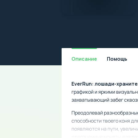
Описание
Помощь
EverRun: лошади-храните
графикой и яркими визуальн
захватывающий забег сквоз
Преодолевай разнообразные
способности твоего коня дл
появляются на пути, увелич
драгоценные монеты для ра