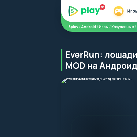
Игр
5play
/
Android
/
Игры
/
Казуальные
/
EverRun: лошад
MOD на Андрои