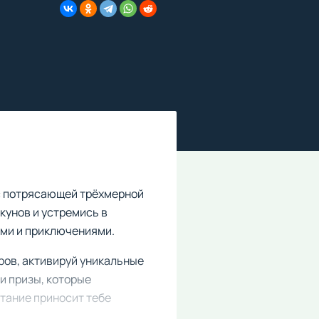
с потрясающей трёхмерной
кунов и устремись в
ми и приключениями.
ров, активируй уникальные
и призы, которые
ытание приносит тебе