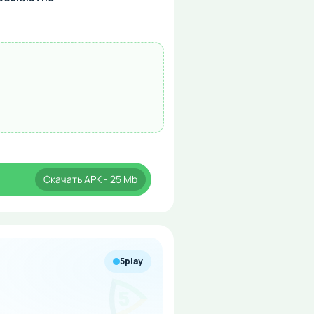
Скачать
APK
- 25 Mb
5play