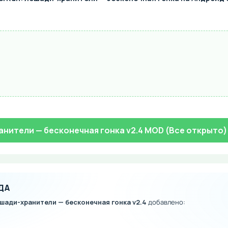
анители — бесконечная гонка v2.4 MOD (Все открыто)
ДА
ошади-хранители — бесконечная гонка v2.4
добавлено: