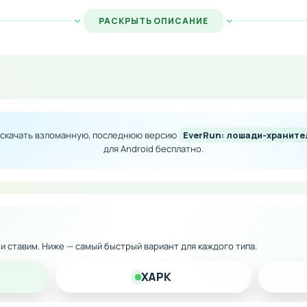
РАСКРЫТЬ ОПИСАНИЕ
локируй всех легендарных коней и модифицируй своего пи
ов. Создай идеального боевого товарища и стремись к но
ван контент — все лошади доступны сразу
 скачать взломанную, последнюю версию
EverRun: лошади-храните
сы для покупки улучшений и аксессуаров
для Android бесплатно.
овые ограничения и платежи
всем доспехам и экипировке
к и ставим. Ниже — самый быстрый вариант для каждого типа.
XAPK