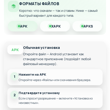
ФОРМАТЫ ФАЙЛОВ
Скачайте модифицированную версию на Андроид и
наслаждайтесь полностью открытым геймплеем без
Коротко: что скачали — так и ставим. Ниже — самый
быстрый вариант для каждого типа.
финансовых преград!
APK
XAPK
APKS
Обычная установка
APK
Откройте файл — Android установит как
стандартное приложение (подойдёт любой
файловый менеджер).
Нажмите на APK
1
Откройте через «Файлы» или скачивания браузера.
Подтвердите установку
2
Если спросит разрешение — включите «Установка из
неизвестных».