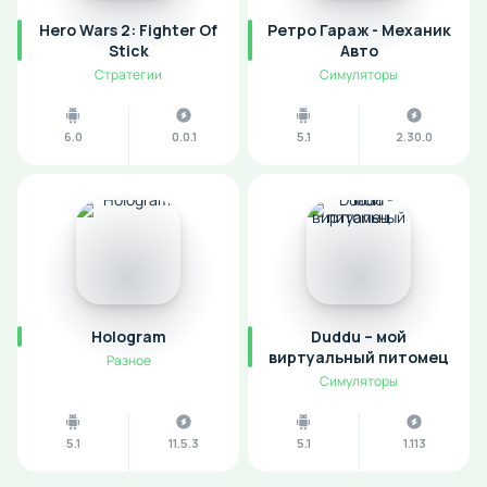
Hero Wars 2: Fighter Of
Ретро Гараж - Механик
Stick
Авто
Стратегии
Симуляторы
6.0
0.0.1
5.1
2.30.0
Hologram
Duddu – мой
виртуальный питомец
Разное
Симуляторы
5.1
11.5.3
5.1
1.113