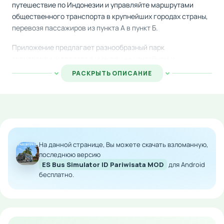
путешествие по Индонезии и управляйте маршрутами
общественного транспорта в крупнейших городах страны,
перевозя пассажиров из пункта А в пункт Б.
Приложение предлагает разнообразный парк
транспортных средств с уникальным дизайном и
характеристиками. Каждый автобус тщательно прорисован
РАСКРЫТЬ ОПИСАНИЕ
с множеством интерактивных деталей, создающих
атмосферу реальности. Вы сможете персонализировать
свой транспорт, применяя различные улучшения и
изменения внешнего вида.
Особенности мода:
На данной странице, Вы можете скачать взломанную,
последнюю версию
Бесконечное количество денег в игре
ES Bus Simulator ID Pariwisata MOD
для Android
Быстрое накопление валюты для покупок
бесплатно.
Полная свобода в тюнинге и улучшении
автобусов
Доступ ко всем премиум-функциям без
ограничений