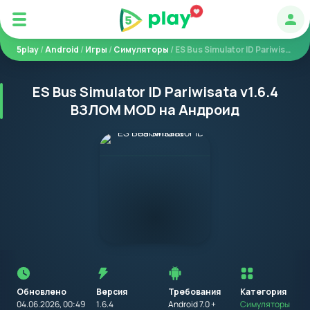
Авт
5play
/
Android
/
Игры
/
Симуляторы
/ ES Bus Simulator ID Pariwisata
ES Bus Simulator ID Pariwisata v1.6.4
ВЗЛОМ MOD на Андроид
Перед
установкой
приложения
Обновлено
Версия
Требования
на
Категория
устройство
04.06.2026, 00:49
1.6.4
Android 7.0 +
Симуляторы