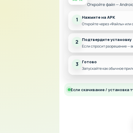
Откройте файл — Androi
Нажмите на APK
1
Откройте через «Файлы» или 
Подтвердите установку
2
Если спросит разрешение — в
Готово
3
Запускайте как обычное прил
Если скачивание / установка т