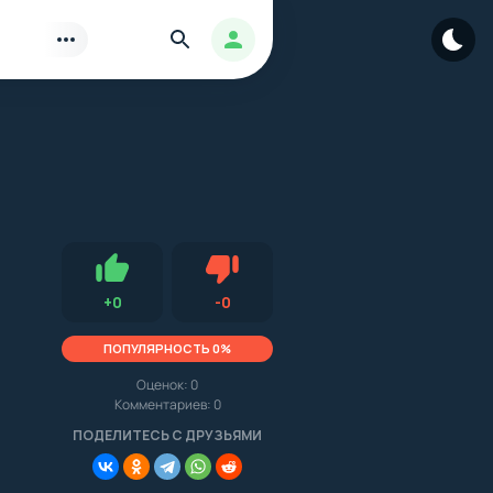
Найти
Авторизация
Нравится
Не нравится (0.0, 0, 15032)
+
0
-
0
ПОПУЛЯРНОСТЬ 0%
Оценок:
0
Комментариев: 0
.