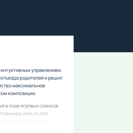
 интуитивным управлением.
 отъезда родителей и решил
нество максимальное
сом композиции.
ые в ходе игровых сеансов
ртуальные деньги для
ементов архитектуры.