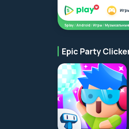
Игр
5play
/
Android
/
Игры
/
Музыкальны
Epic Party Click