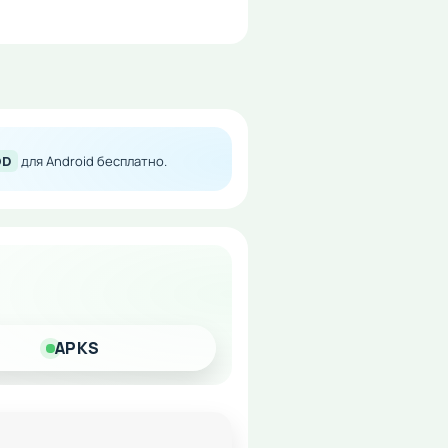
OD
для Android бесплатно.
 прогрессом в этом
APKS