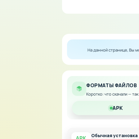
Особенности мода:
Неограниченное колич
Мгновенные апгрейды 
Ускоренное развитие 
Полный доступ ко все
На данной странице, Вы 
Скачайте модифицированную
музыкальном приключении!
ФОРМАТЫ ФАЙЛОВ
Коротко: что скачали — та
APK
Обычная установка
APK