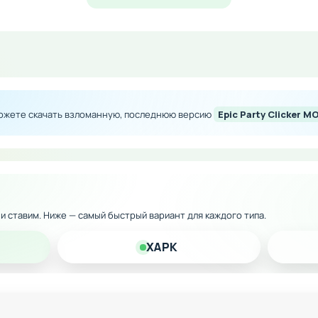
ество внутриигровой валюты
без финансовых ограничений
вечеринки
м улучшениям здания
Epic Party Clicker M
можете скачать взломанную, последнюю версию
 версию на Андроид и наслаждайтесь беспрепятственным
к и ставим. Ниже — самый быстрый вариант для каждого типа.
XAPK