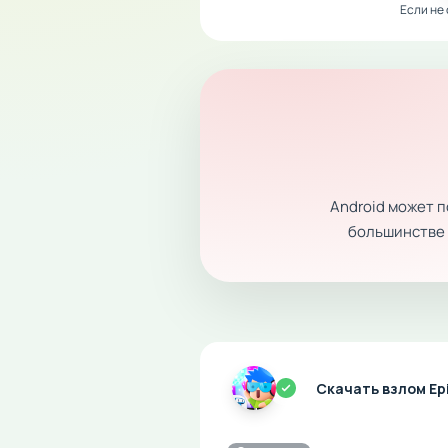
Если не
Android может 
большинстве с
Скачать взлом Ep