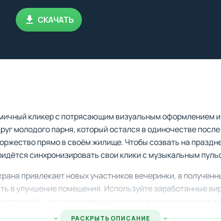
СКАЧАТЬ
мичный кликер с потрясающим визуальным оформлением и
уг молодого парня, который остался в одиночестве после
торжество прямо в своём жилище. Чтобы созвать на празд
ридётся синхронизировать свои клики с музыкальным пуль
рана привлекает новых участников вечеринки, а полученн
ть в улучшение помещения. Используйте заработанные ви
онструкций — от танцевальных площадок до украшающих эл
РАСКРЫТЬ ОПИСАНИЕ