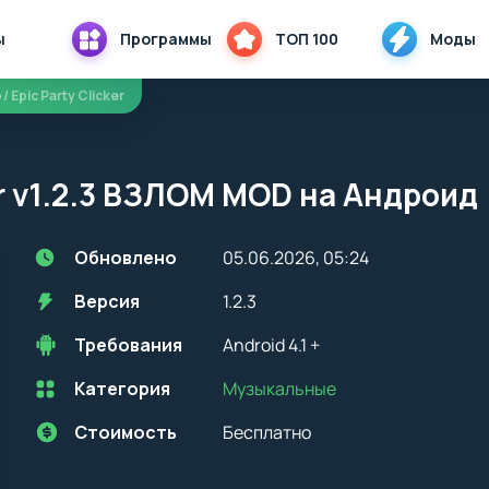
ы
Программы
ТОП 100
Моды
е
/ Epic Party Clicker
er v1.2.3 ВЗЛОМ MOD на Андроид
Обновлено
05.06.2026, 05:24
Версия
1.2.3
Требования
Android 4.1 +
Категория
Музыкальные
Перед установкой приложения на устройство с Android, стоит
учитывать версию OS. Мы всегда указываем минимальные
требования, необходимые для корректной работы приложения
Стоимость
Бесплатно