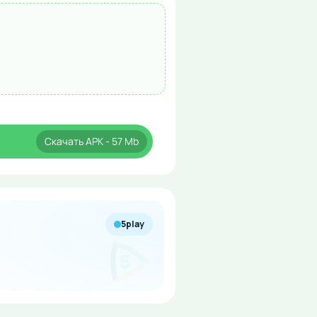
Скачать
APK
- 57 Mb
5play