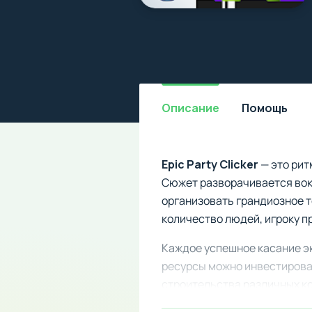
Описание
Помощь
Epic Party Clicker
— это рит
Сюжет разворачивается вокр
организовать грандиозное 
количество людей, игроку п
Каждое успешное касание эк
ресурсы можно инвестирова
строительства различных к