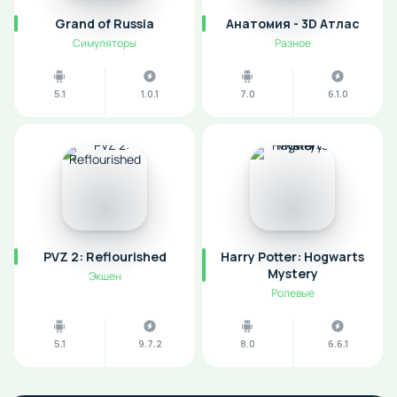
Grand of Russia
Анатомия - 3D Атлас
Симуляторы
Разное
5.1
1.0.1
7.0
6.1.0
PVZ 2: Reflourished
Harry Potter: Hogwarts
Mystery
Экшен
Ролевые
5.1
9.7.2
8.0
6.6.1