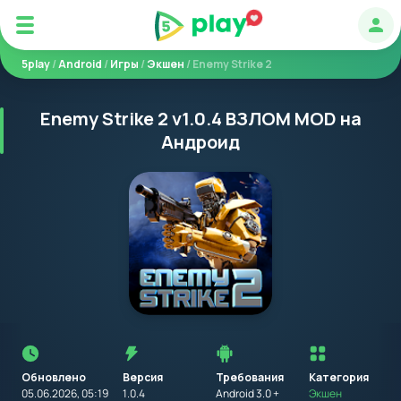
Авт
5play
/
Android
/
Игры
/
Экшен
/ Enemy Strike 2
Enemy Strike 2 v1.0.4 ВЗЛОМ MOD на
Андроид
Перед
установкой
приложения
Обновлено
Версия
Требования
на
Категория
устройство
05.06.2026, 05:19
1.0.4
Android 3.0 +
Экшен