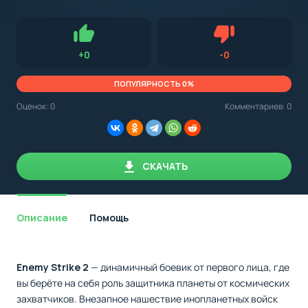
с
Android,
Для установки приложения на Android устройство важно
стоит
обращать внимание на установленную версию Android
учитывать
OS. Мы указываем минимально необходимую версию для
версию
запуска приложения.
OS.
Нравится
Не нравится (0.0
+
0
-
0
Мы
всегда
указываем
ПОПУЛЯРНОСТЬ 0%
минимальные
требования,
Оценок:
0
Комментариев: 0
необходимые
для
корректной
работы
приложения.
СКАЧАТЬ
Описание
Помощь
Enemy Strike 2
— динамичный боевик от первого лица, где
вы берёте на себя роль защитника планеты от космических
захватчиков. Внезапное нашествие инопланетных войск