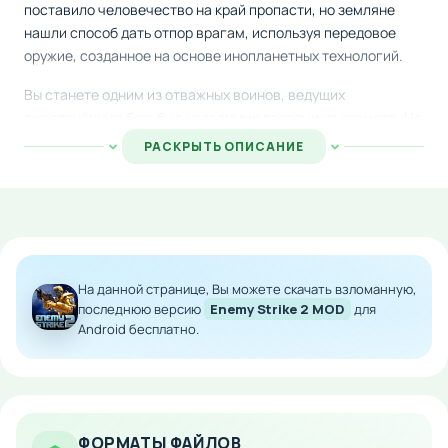
поставило человечество на край пропасти, но земляне
нашли способ дать отпор врагам, используя передовое
оружие, созданное на основе инопланетных технологий.
Вы станете одним из отважных воинов, ведущих
ожесточённую борьбу с незваными гостями из космоса. На
протяжении множества боевых операций предстоит
РАСКРЫТЬ ОПИСАНИЕ
выполнять стратегические задачи, постепенно
совершенствуя арсенал и повышая боевую мощь для
противодействия всё более сильным противникам.
Особенности мода:
На данной странице, Вы можете скачать взломанную,
Бесконечный запас денежных средств для
покупок
последнюю версию
Enemy Strike 2 MOD
для
Android бесплатно.
Свободное улучшение всего вооружения без
ограничений
Мгновенное открытие премиум-контента
Возможность приобретать любое снаряжение
без затрат
ФОРМАТЫ ФАЙЛОВ