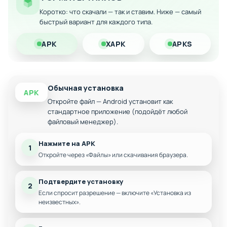
Скачайте модифицированную версию на Андроид и
Коротко: что скачали — так и ставим. Ниже — самый
почувствуйте себя непобедимым защитником Земли,
быстрый вариант для каждого типа.
обладая неограниченными ресурсами для развития боевых
навыков!
APK
XAPK
APKS
Обычная установка
APK
Откройте файл — Android установит как
стандартное приложение (подойдёт любой
файловый менеджер).
Нажмите на APK
1
Откройте через «Файлы» или скачивания браузера.
Подтвердите установку
2
Если спросит разрешение — включите «Установка из
неизвестных».