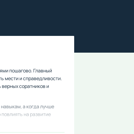
оями пошагово. Главный
уть мести и справедливости.
 верных соратников и
 навыкам, а когда лучше
 повлиять на развитие