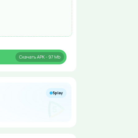
Скачать
APK
- 97 Mb
5play