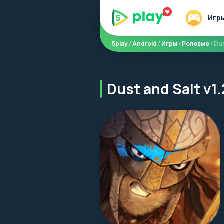
Игр
5play
/
Android
/
Игры
/
Ролевые
/ Du
Dust and Salt v