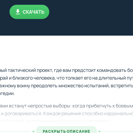
СКАЧАТЬ
ый тактический проект, где вам предстоит командовать б
рай и близкого человека, что толкает его на длительный п
ажному воину преодолеть множество испытаний, встретить
агедии.
ами встанут непростые выборы: когда прибегнуть к боевым
 и договариваться. Каждое решение способно кардинально
их баталий, в которых вам предстоит участвовать.
РАСКРЫТЬ ОПИСАНИЕ