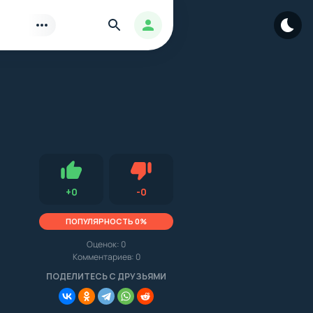
Найти
Авторизация
Нравится
Не нравится (0.0, 0, 15249)
+
0
-
0
ПОПУЛЯРНОСТЬ 0%
Оценок:
0
Комментариев: 0
.