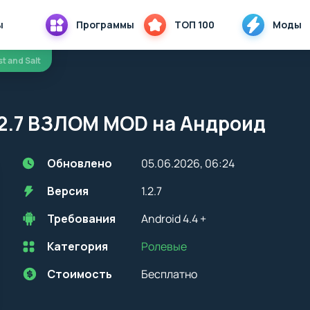
ы
Программы
ТОП 100
Моды
st and Salt
1.2.7 ВЗЛОМ MOD на Андроид
Обновлено
05.06.2026, 06:24
Версия
1.2.7
Требования
Android 4.4 +
Категория
Ролевые
Перед установкой приложения на устройство с Android, стоит
учитывать версию OS. Мы всегда указываем минимальные
требования, необходимые для корректной работы приложения
Стоимость
Бесплатно