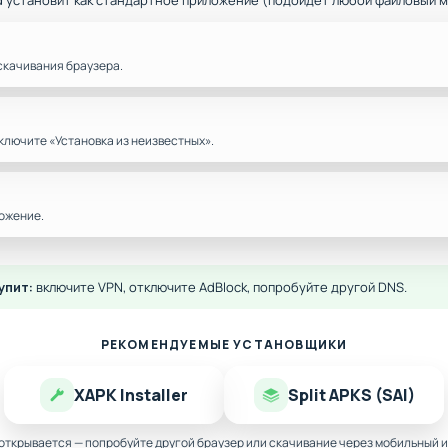
d установит как стандартное приложение (подойдёт любой файловый 
скачивания браузера.
ключите «Установка из неизвестных».
ожение.
упит:
включите VPN, отключите AdBlock, попробуйте другой DNS.
РЕКОМЕНДУЕМЫЕ УСТАНОВЩИКИ
XAPK Installer
Split APKS (SAI)
 открывается — попробуйте другой браузер или скачивание через мобильный и