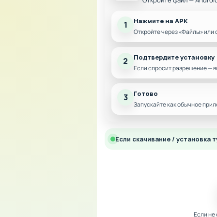
Откройте файл — Androi
Нажмите на APK
1
Откройте через «Файлы» или 
Подтвердите установку
2
Если спросит разрешение — в
Готово
3
Запускайте как обычное прил
Если скачивание / установка т
Если не