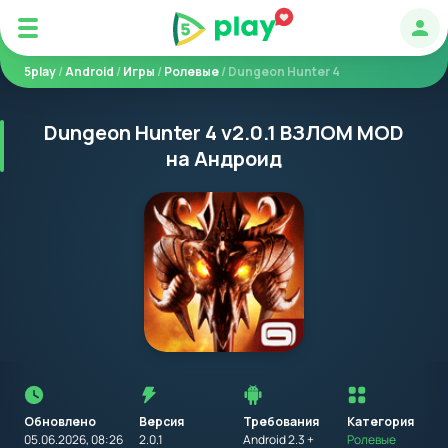
Авт
5play
/
Android
/
Игры
/
Ролевые
/ Dungeon Hunter 4
Dungeon Hunter 4 v2.0.1 ВЗЛОМ MOD
на Андроид
Перед
установкой
приложения
Обновлено
Версия
Требования
на
Категория
устройство
05.06.2026, 08:26
2.0.1
Android 2.3 +
Ролевые