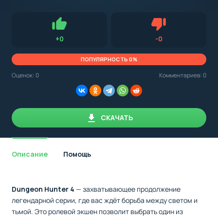
с
Android,
Для установки приложения на Android устройство важно
стоит
обращать внимание на установленную версию Android
учитывать
OS. Мы указываем минимально необходимую версию для
версию
запуска приложения.
OS.
Нравится
Не нравится (0.0
+
0
-
0
Мы
всегда
указываем
ПОПУЛЯРНОСТЬ 0%
минимальные
требования,
Оценок:
0
Комментариев: 0
необходимые
для
корректной
работы
приложения.
СКАЧАТЬ
Описание
Помощь
Dungeon Hunter 4
— захватывающее продолжение
легендарной серии, где вас ждёт борьба между светом и
тьмой. Это ролевой экшен позволит выбрать один из