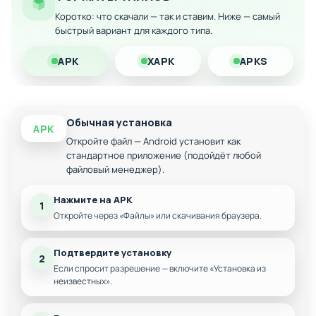
по-настоящему живым и увлекательным.
Коротко: что скачали — так и ставим. Ниже — самый
быстрый вариант для каждого типа.
Особенности мода:
APK
XAPK
APKS
Бесконечные финансовые ресурсы для развития
персонажа
Мгновенное улучшение всей экипировки
Доступ ко всем премиальным предметам без
Обычная установка
APK
траты реальных средств
Откройте файл — Android установит как
Беспрепятственное развитие навыков и
стандартное приложение (подойдёт любой
способностей
файловый менеджер).
Нажмите на APK
1
Откройте через «Файлы» или скачивания браузера.
Подтвердите установку
2
Если спросит разрешение — включите «Установка из
неизвестных».