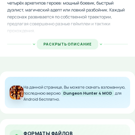
четырёх архетипов героев: мощный боевик, быстрый
дуэлист, магический адепт или ловкий разбойник. Каждый
персонаж развивается по собственной траектории,
предлагая совершенно разные геймплеи и тактики
прохождения.
Система совершенствования экипировки позволяет
РАСКРЫТЬ ОПИСАНИЕ
собирать трофеи с поражённых врагов и превращать
найденное добро в мощнейшие артефакты. Три режима
боевого взаимодействия — кооперативные подземелья,
состязания между игроками и свободные баталии —
гарантируют множество часов развлечений. Визуальное
оформление поражает детализацией: впечатляющие
На данной странице, Вы можете скачать взломанную,
магические взрывы, сверкание оружия о панцири чудовищ,
последнюю версию
Dungeon Hunter 4 MOD
для
сияние сокровищ в подземных хранилищах создают
Android бесплатно.
атмосферу настоящего приключения.
Сюжетная линия изобилует интересными персонажами с
собственными голосами, историями и визуальными
отличиями, что делает путешествие по опасным локациям
ФОРМАТЫ ФАЙЛОВ