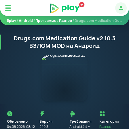
Авт
5play
/
Android
/
Программы
/
Разное
/ Drugs.com Medication Guide
Drugs.com Medication Guide v2.10.3
ВЗЛОМ MOD на Андроид
Перед
установкой
приложения
Обновлено
Версия
Требования
на
Категория
устройство
04.06.2026, 08:12
2.10.3
Android 4.4 +
Разное