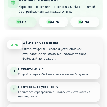
ФОРМАТЫ ФАЙЛОВ
неопытных пользователей.
Коротко: что скачали — так и ставим. Ниже — самый
Особенности мода:
быстрый вариант для каждого типа.
Полная база данных тысяч лекарственных
APK
XAPK
APKS
препаратов
Проверка взаимодействия между различными
медикаментами
Обычная установка
Информация о побочных эффектах и
APK
противопоказаниях
Откройте файл — Android установит как
стандартное приложение (подойдёт любой
Актуальные цены на лекарства
файловый менеджер).
Создание личного списка необходимых
препаратов
Нажмите на APK
1
Голосовой и текстовый поиск
Откройте через «Файлы» или скачивания браузера.
Алфавитная сортировка всех средств
Подтвердите установку
2
Если спросит разрешение — включите «Установка из
неизвестных».