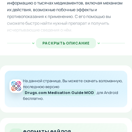
информацию о тысячах медикаментов, включая механизм
их действия, возможные побочные эффекты и
противопоказания к применению. С его помощью вы
сможете быстро найти нужный препарат и получить
исчерпывающие сведения о нём.
Один из главных плюсов этого справочника —
РАСКРЫТЬ ОПИСАНИЕ
возможность проверить совместимость различных
лекарственных средств между собой, что особенно важно
при комбинированном лечении. Кроме того, приложение
показывает актуальные рыночные цены на медикаменты,
помогая ориентироваться в стоимости лечения. Вы
На данной странице, Вы можете скачать взломанную,
можете легко создать персональный реестр необходимых
последнюю версию
вам препаратов для удобного доступа.
Drugs.com Medication Guide MOD
для Android
бесплатно.
Поиск лекарств реализован максимально удобно: все
средства отсортированы в алфавитном порядке, а найти
нужный препарат можно через текстовый поиск или
голосовой ввод. Интуитивный интерфейс приложения
делает работу с ним простой и быстрой даже для