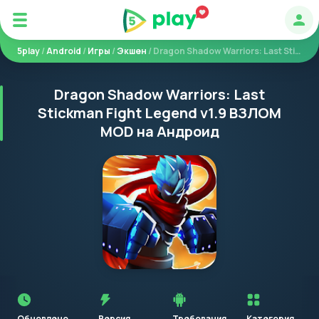
Авт
5play
/
Android
/
Игры
/
Экшен
/ Dragon Shadow Warriors: Last Stickman Fight Legend
Dragon Shadow Warriors: Last
Stickman Fight Legend v1.9 ВЗЛОМ
MOD на Андроид
Перед
установкой
приложения
Обновлено
Версия
Требования
Категория