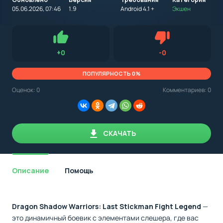
на
устройство
05.06.2026, 07:46
1.9
Android 4.1 +
Экшен
с
Android,
Для установки приложения на Android устройство важно
стоит
обращать внимание на установленную версию Android
учитывать
OS. Мы указываем минимально необходимую версию для
версию
запуска приложения.
OS.
Нравится
Не нравится (0.0
+
0
-
0
Мы
всегда
указываем
ПОПУЛЯРНОСТЬ 0%
минимальные
требования,
Оценок:
0
Комментариев: 0
необходимые
для
корректной
работы
приложения.
СКАЧАТЬ
Описание
Помощь
Dragon Shadow Warriors: Last Stickman Fight Legend
—
это динамичный боевик с элементами слешера, где вас