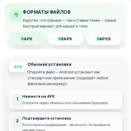
Облегчённый игровой процесс без ограничений
по деньгам
ФОРМАТЫ ФАЙЛОВ
Скачайте модифицированную версию Dragon Shadow
Warriors на Android прямо сейчас и получите максимум
Коротко: что скачали — так и ставим. Ниже — самый
быстрый вариант для каждого типа.
удовольствия от интенсивных боёв без финансовых
затруднений!
APK
XAPK
APKS
Обычная установка
APK
Откройте файл — Android установит как
стандартное приложение (подойдёт любой
файловый менеджер).
Нажмите на APK
1
Откройте через «Файлы» или скачивания браузера.
Подтвердите установку
2
Если спросит разрешение — включите «Установка из
неизвестных».