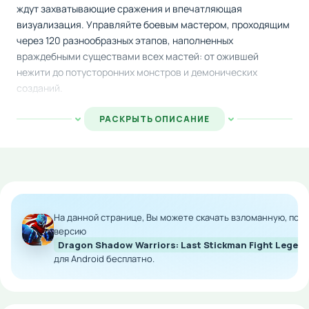
ждут захватывающие сражения и впечатляющая
визуализация. Управляйте боевым мастером, проходящим
через 120 разнообразных этапов, наполненных
враждебными существами всех мастей: от ожившей
нежити до потусторонних монстров и демонических
созданий.
Сражайтесь, используя мощные удары и сложные
РАСКРЫТЬ ОПИСАНИЕ
комбинации атак, сокрушая толпы противников и одолевая
грозных боссов. Собирайте ценные ресурсы во время боёв,
чтобы улучшать арсенал и снаряжение вашего персонажа
для ещё более эффективного противостояния врагам.
Особенности мода:
На данной странице, Вы можете скачать взломанную, по
версию
Бесконечные финансовые ресурсы для покупок
Dragon Shadow Warriors: Last Stickman Fight Lege
Быстрое развитие персонажа и оружия
для Android бесплатно.
Полная свобода в совершенствовании
экипировки