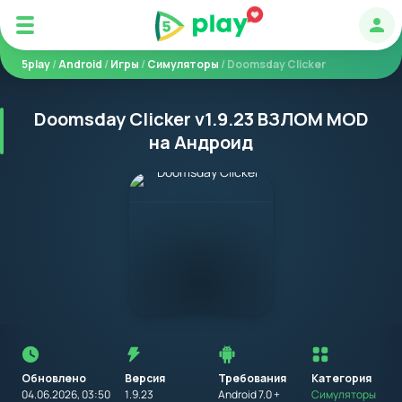
Авт
5play
/
Android
/
Игры
/
Симуляторы
/ Doomsday Clicker
Doomsday Clicker v1.9.23 ВЗЛОМ MOD
на Андроид
Перед
установкой
приложения
Обновлено
Версия
Требования
на
Категория
устройство
04.06.2026, 03:50
1.9.23
Android 7.0 +
Симуляторы