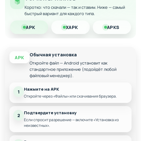
Особенности мода:
Коротко: что скачали — так и ставим. Ниже — самый
Неограниченные денежные ресурсы для
быстрый вариант для каждого типа.
мгновенного развития
APK
XAPK
APKS
Ускоренное строительство убежищ и
сооружений
Открытые все уровни катастроф без
ограничений
Обычная установка
APK
Беспрепятственное управление населением и
Откройте файл — Android установит как
ресурсами
стандартное приложение (подойдёт любой
файловый менеджер).
Нажмите на APK
1
Откройте через «Файлы» или скачивания браузера.
Подтвердите установку
2
Если спросит разрешение — включите «Установка из
неизвестных».