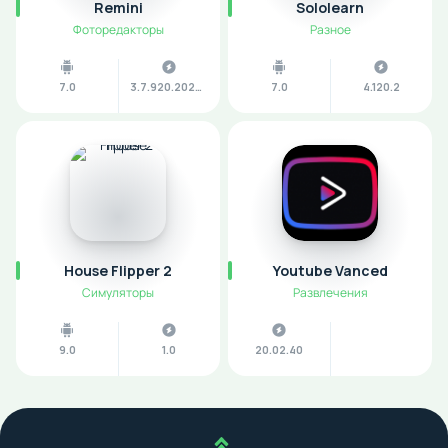
Remini
Sololearn
Фоторедакторы
Разное
7.0
3.7.920.202504426
7.0
4.120.2
House Flipper 2
Youtube Vanced
Симуляторы
Развлечения
9.0
1.0
20.02.40
Наверх