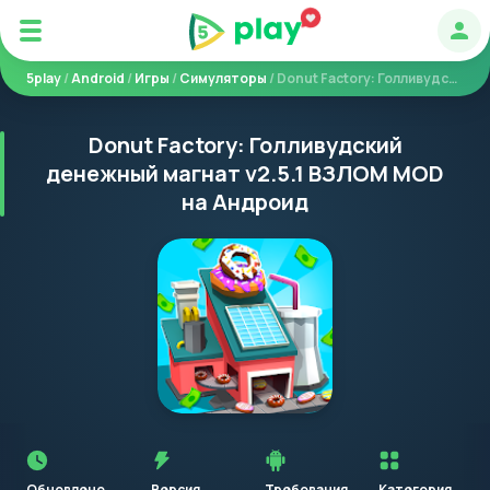
Авт
5play
/
Android
/
Игры
/
Симуляторы
/ Donut Factory: Голливудский денежный магнат
Donut Factory: Голливудский
денежный магнат v2.5.1 ВЗЛОМ MOD
на Андроид
Перед
установкой
приложения
Обновлено
Версия
Требования
Категория