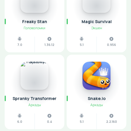
Freaky Stan
Magic Survival
Головоломки
Экшен
7.0
1.36.12
5.1
0.956
Spranky Transformer
Snake.io
Аркады
Аркады
6.0
0.4
5.1
2.2.160