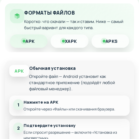
Мгновенное приобретение любого
оборудования
ФОРМАТЫ ФАЙЛОВ
Открытые все улучшения и ингредиенты
Коротко: что скачали — так и ставим. Ниже — самый
Неограниченный прогресс в бизнесе
быстрый вариант для каждого типа.
APK
XAPK
APKS
Обычная установка
APK
Откройте файл — Android установит как
стандартное приложение (подойдёт любой
файловый менеджер).
Нажмите на APK
1
Откройте через «Файлы» или скачивания браузера.
Подтвердите установку
2
Если спросит разрешение — включите «Установка из
неизвестных».