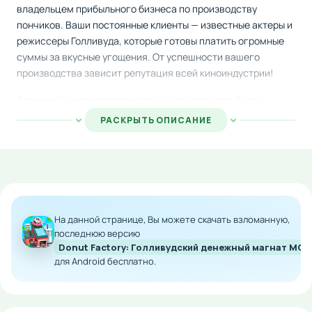
владельцем прибыльного бизнеса по производству
пончиков. Ваши постоянные клиенты — известные актеры и
режиссеры Голливуда, которые готовы платить огромные
суммы за вкусные угощения. От успешности вашего
производства зависит репутация всей киноиндустрии!
Развивайте свое предприятие, инвестируя прибыль в
современную технику и качественные ингредиенты.
РАСКРЫТЬ ОПИСАНИЕ
Каждое улучшение приносит вам ближе к статусу
миллионера. Берите в руки смартфон на Андроид и начните
свой путь к финансовому величию прямо сейчас.
Скачайте модифицированную версию с неограниченными
ресурсами и наслаждайтесь игровым процессом без забот
На данной странице, Вы можете скачать взломанную,
о нехватке средств. Станьте королём сладкого бизнеса и
последнюю версию
покорите вершину успеха вместе со звёздами кино!
Donut Factory: Голливудский денежный магнат MOD
для Android бесплатно.
Особенности мода:
Безлимитные деньги для развития производства