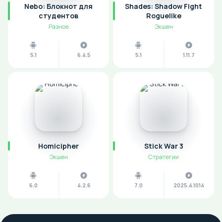
Nebo: Блокнот для
Shades: Shadow Fight
студентов
Roguelike
Разное
Экшен
5.1
6.4.5
5.1
1.11.7
Homicipher
Stick War 3
Экшен
Стратегии
6.0
4.2.6
7.0
2025.4.1014