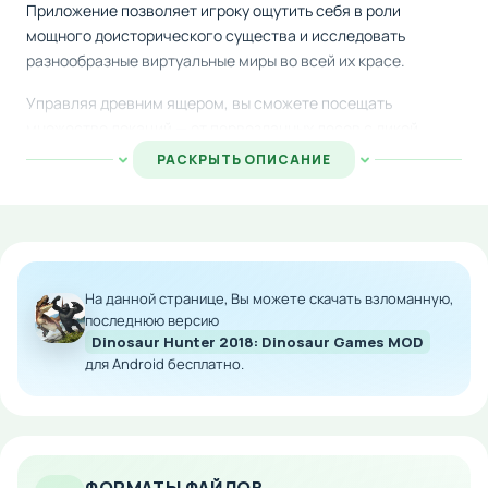
Приложение позволяет игроку ощутить себя в роли
мощного доисторического существа и исследовать
разнообразные виртуальные миры во всей их красе.
Управляя древним ящером, вы сможете посещать
множество локаций — от первозданных лесов с дикой
природой до современных городских районов с
РАСКРЫТЬ ОПИСАНИЕ
небоскрёбами. В дикой природе ваш персонаж охотится на
других животных, участвует в смертельных поединках и
демонстрирует силу хищника. В городской среде монстр
разрушает постройки, нападает на горожан и создаёт хаос
на улицах, вызывая панику среди населения.
На данной странице, Вы можете скачать взломанную,
Особенности мода:
последнюю версию
Dinosaur Hunter 2018: Dinosaur Games MOD
для Android бесплатно.
Улучшенная графика и оптимизация
производительности
Расширенный арсенал способностей персонажа
Дополнительные локации для исследования
Разблокированный контент и персонажи