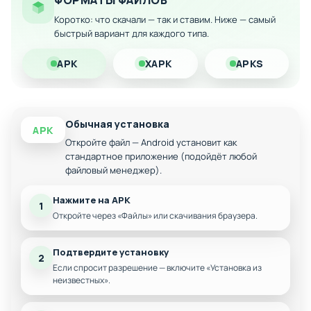
ФОРМАТЫ ФАЙЛОВ
Коротко: что скачали — так и ставим. Ниже — самый
Избавление от надоедливой рекламы
быстрый вариант для каждого типа.
Скачайте модифицированную версию на Android и
наслаждайтесь полной свободой игрового процесса без
APK
XAPK
APKS
ограничений!
Обычная установка
APK
Откройте файл — Android установит как
стандартное приложение (подойдёт любой
файловый менеджер).
Нажмите на APK
1
Откройте через «Файлы» или скачивания браузера.
Подтвердите установку
2
Если спросит разрешение — включите «Установка из
неизвестных».