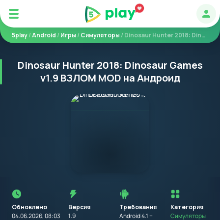
Авт
5play
/
Android
/
Игры
/
Симуляторы
/ Dinosaur Hunter 2018: Dinosaur Games
Dinosaur Hunter 2018: Dinosaur Games
v1.9 ВЗЛОМ MOD на Андроид
Перед
установкой
приложения
Обновлено
Версия
Требования
на
Категория
устройство
04.06.2026, 08:03
1.9
Android 4.1 +
Симуляторы