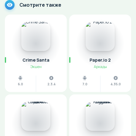
Смотрите также
Crime Santa
Paper.io 2
Экшен
Аркады
6.0
2.3.4
7.0
4.35.0