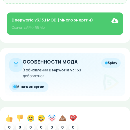
Deepworld v3.13.1 MOD (Много энергии)
Скачать
APK
- 95 Mb
ОСОБЕННОСТИ МОДА
5play
В обновлении
Deepworld v3.13.1
добавлено:
Много энергии
0
0
0
0
0
0
0