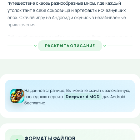
путешествие сквозь разнообразные миры, где каждый
уголок таит в себе сокровища и артефакты исчезнувших
эпох. Скачай игру на Андроид и окунись в незабываемые
приключения.
Геймплей сочетает в себе интенсивные боевые сражения с
враждебными существами, строительство сооружений и
РАСКРЫТЬ ОПИСАНИЕ
созданием хитроумных механизмов. Ты сможешь испытать
свои силы в противостояниях с реальными игроками через
интернет-соединение, а также кооперироваться со своими
товарищами для совместной охоты за ценными трофеями и
полезными ресурсами.
На данной странице, Вы можете скачать взломанную,
Особенности мода:
последнюю версию
Deepworld MOD
для Android
бесплатно.
Неограниченное количество энергии для
непрерывной игры
Отсутствие ограничений на восстановление сил
Полная свобода исследования и боевых
действий
ФОРМАТЫ ФАЙЛОВ