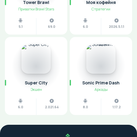
Tower Brawl
Моя кофейня
Приватки Brawl Stars
Стратегии
5.1
69.0
6.0
2026.5.1.1
Super City
Sonic Prime Dash
Экшен
Аркады
6.0
2.021.64
8.0
1.17.2
Наверх