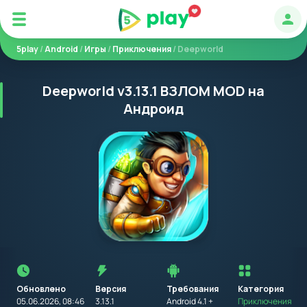
Авт
5play
/
Android
/
Игры
/
Приключения
/ Deepworld
Deepworld v3.13.1 ВЗЛОМ MOD на
Андроид
Перед
установкой
приложения
Обновлено
Версия
Требования
на
Категория
устройство
05.06.2026, 08:46
3.13.1
Android 4.1 +
Приключения