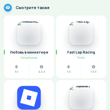
Смотрите также
Любовь в миниатюре
Fast Lap Racing
Казуальные
Гонки
5.1
4.2.2
7.0
1.3.3