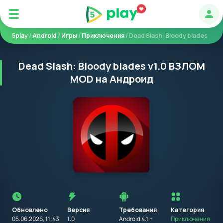
Авт
5play
/
Android
/
Игры
/
Приключения
/ Dead Slash: Bloody blades
Dead Slash: Bloody blades v1.0 ВЗЛОМ
MOD на Андроид
Перед
установкой
приложения
Обновлено
Версия
Требования
на
Категория
устройство
05.06.2026, 11:43
1.0
Android 4.1 +
Приключения