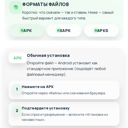
навыки
ФОРМАТЫ ФАЙЛОВ
Быстрее открывать новое вооружение и
Коротко: что скачали — так и ставим. Ниже — самый
способности
быстрый вариант для каждого типа.
APK
XAPK
APKS
Обычная установка
APK
Откройте файл — Android установит как
стандартное приложение (подойдёт любой
файловый менеджер).
Нажмите на APK
1
Откройте через «Файлы» или скачивания браузера.
Подтвердите установку
2
Если спросит разрешение — включите «Установка из
неизвестных».