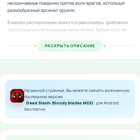
нескончаемые поединки против волн врагов, используя
разнообразный арсенал оружия.
В вашем распоряжении окажутся револьверы, дробовики,
гранатометы и легендарные мечи катана. Кроме того, во
время боя можно призывать боевую поддержку в виде
боевого танка, вертолета или боевой машины, которые
РАСКРЫТЬ ОПИСАНИЕ
помогут вам справиться с врагами.
Проект поражает качественной визуализацией и не
стесняется показывать жестокие сцены боев, что
идеально подойдет поклонникам агрессивных и кровавых
экшенов на Андроид.
На данной странице, Вы можете скачать взломанную,
последнюю версию
Особенности мода:
Dead Slash: Bloody blades MOD
для Android
бесплатно.
Неограниченное количество денег для покупки
оружия и улучшений
Все премиум-контент доступен с самого начала
Легче развивать персонажа и прокачивать