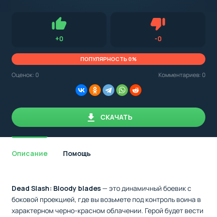
с
Android,
Для установки приложения на Android устройство важно
стоит
обращать внимание на установленную версию Android
учитывать
OS. Мы указываем минимально необходимую версию для
версию
запуска приложения.
OS.
Нравится
Не нравится (0.0
+
0
-
0
Мы
всегда
указываем
ПОПУЛЯРНОСТЬ 0%
минимальные
требования,
Оценок:
0
Комментариев: 0
необходимые
для
корректной
работы
приложения.
СКАЧАТЬ
Описание
Помощь
Dead Slash: Bloody blades
— это динамичный боевик с
боковой проекцией, где вы возьмете под контроль воина в
характерном черно-красном облачении. Герой будет вести