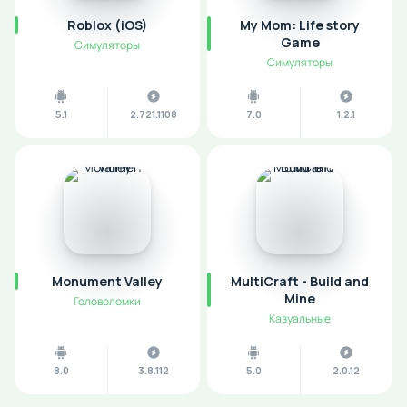
Roblox (iOS)
My Mom: Life story
Game
Симуляторы
Симуляторы
5.1
2.721.1108
7.0
1.2.1
Monument Valley
MultiCraft - Build and
Mine
Головоломки
Казуальные
8.0
3.8.112
5.0
2.0.12