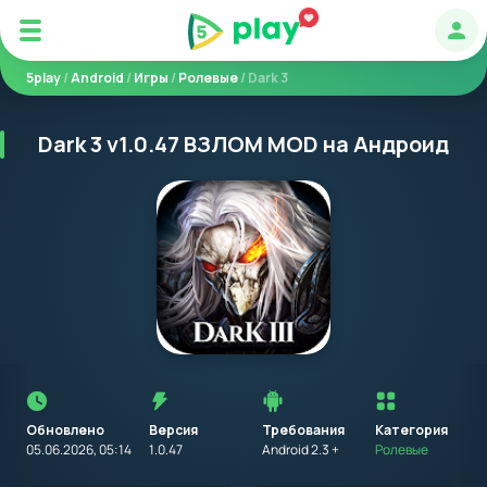
Авт
5play
/
Android
/
Игры
/
Ролевые
/ Dark 3
Dark 3 v1.0.47 ВЗЛОМ MOD на Андроид
Перед
установкой
приложения
Обновлено
Версия
Требования
на
Категория
устройство
05.06.2026, 05:14
1.0.47
Android 2.3 +
Ролевые
с
Android,