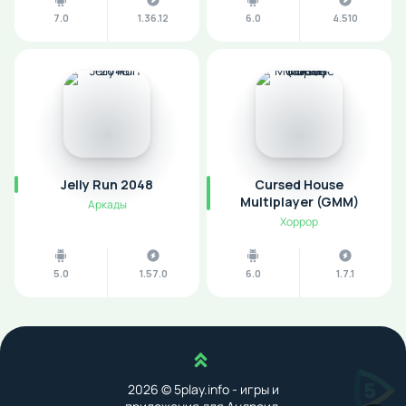
7.0
1.36.12
6.0
4.510
Jelly Run 2048
Cursed House
Multiplayer (GMM)
Аркады
Хоррор
5.0
1.57.0
6.0
1.7.1
Наверх
2026 © 5play.info - игры и