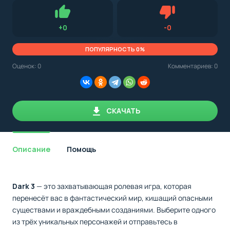
Для установки приложения на Android устройство важно
стоит
обращать внимание на установленную версию Android
учитывать
OS. Мы указываем минимально необходимую версию для
версию
запуска приложения.
OS.
Нравится
Не нравится (0.
+
0
-
0
Мы
всегда
указываем
ПОПУЛЯРНОСТЬ 0%
минимальные
требования,
Оценок:
0
Комментариев: 0
необходимые
для
корректной
работы
приложения.
СКАЧАТЬ
Описание
Помощь
Dark 3
— это захватывающая ролевая игра, которая
перенесёт вас в фантастический мир, кишащий опасными
существами и враждебными созданиями. Выберите одного
из трёх уникальных персонажей и отправьтесь в