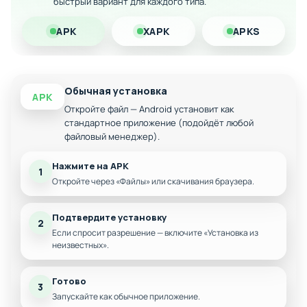
Улучшенное снаряжение и артефакты
быстрый вариант для каждого типа.
Облегчённое прохождение контента
APK
XAPK
APKS
Дополнительные боевые питомцы
Оптимизирована работа на всех устройствах
Обычная установка
APK
Откройте файл — Android установит как
стандартное приложение (подойдёт любой
файловый менеджер).
Нажмите на APK
1
Откройте через «Файлы» или скачивания браузера.
Подтвердите установку
2
Если спросит разрешение — включите «Установка из
неизвестных».
Готово
3
Запускайте как обычное приложение.