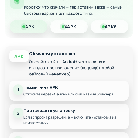
Комфортный геймплей без прерываний
Коротко: что скачали — так и ставим. Ниже — самый
Возможность сосредоточиться на сборе
быстрый вариант для каждого типа.
билетов для розыгрышей
APK
XAPK
APKS
Обычная установка
APK
Откройте файл — Android установит как
стандартное приложение (подойдёт любой
файловый менеджер).
Нажмите на APK
1
Откройте через «Файлы» или скачивания браузера.
Подтвердите установку
2
Если спросит разрешение — включите «Установка из
неизвестных».