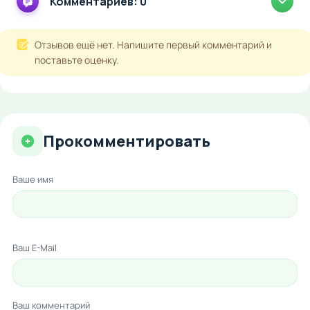
Комментариев: 0
Отзывов ещё нет. Напишите первый комментарий и
поставьте оценку.
Прокомментировать
Ваше имя
Ваш E-Mail
Ваш комментарий