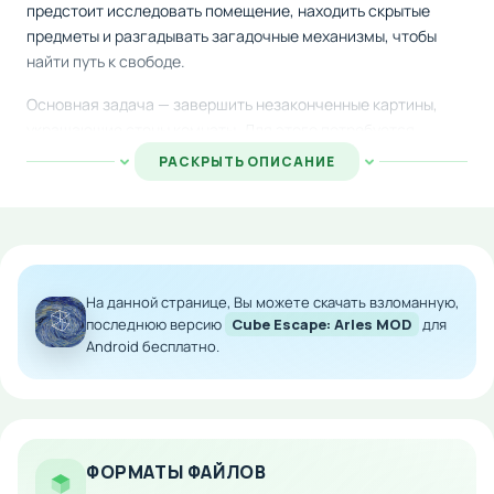
предстоит исследовать помещение, находить скрытые
предметы и разгадывать загадочные механизмы, чтобы
найти путь к свободе.
Основная задача — завершить незаконченные картины,
украшающие стены комнаты. Для этого потребуется
собрать необходимые материалы: краски, кисти и другие
РАСКРЫТЬ ОПИСАНИЕ
инструменты. Каждый найденный предмет может
пригодиться для решения следующей головоломки или
взаимодействия с окружающими объектами.
Игра привлекает игроков оригинальным стилем
оформления, интуитивным интерфейсом и продуманными
На данной странице, Вы можете скачать взломанную,
логическими задачами, которые заставляют думать и
последнюю версию
Cube Escape: Arles MOD
для
Android бесплатно.
анализировать происходящее.
Особенности мода:
Модифицированная версия с дополнительным
контентом
ФОРМАТЫ ФАЙЛОВ
Улучшенная графика и оптимизация для Android