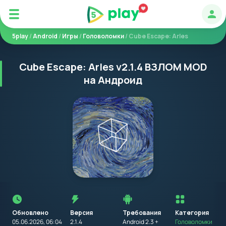
Авт
5play
/
Android
/
Игры
/
Головоломки
/ Cube Escape: Arles
Cube Escape: Arles v2.1.4 ВЗЛОМ MOD
на Андроид
Перед
установкой
приложения
Обновлено
Версия
Требования
на
Категория
устройство
05.06.2026, 06:04
2.1.4
Android 2.3 +
Головоломки