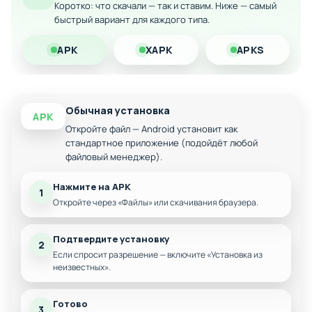
Коротко: что скачали — так и ставим. Ниже — самый
быстрый вариант для каждого типа.
Расширенный функционал управления
Бонусные уровни и головоломки
APK
XAPK
APKS
Стабильная работа на всех устройствах
Обычная установка
APK
Откройте файл — Android установит как
стандартное приложение (подойдёт любой
файловый менеджер).
Нажмите на APK
1
Откройте через «Файлы» или скачивания браузера.
Подтвердите установку
2
Если спросит разрешение — включите «Установка из
неизвестных».
Готово
3