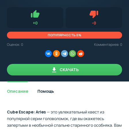
с
Android,
Для установки приложения на Android устройство важно
стоит
обращать внимание на установленную версию Android
учитывать
OS. Мы указываем минимально необходимую версию для
версию
запуска приложения.
OS.
Нравится
Не нравится (0.0
+
0
-
0
Мы
всегда
указываем
ПОПУЛЯРНОСТЬ 0%
минимальные
требования,
Оценок:
0
Комментариев: 0
необходимые
для
корректной
работы
приложения.
СКАЧАТЬ
Описание
Помощь
Cube Escape: Arles
— это увлекательный квест из
популярной серии головоломок, где вы окажетесь
запертыми в необычной спальне старинного особняка. Вам