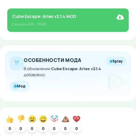
Cube Escape: Arles v2.1.4 MOD
Скачать
APK
- 19 Mb
ОСОБЕННОСТИ МОДА
5play
В обновлении
Cube Escape: Arles v2.1.4
добавлено:
Мод
0
0
0
0
0
0
0