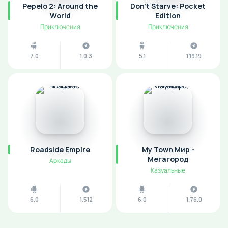
Pepelo 2: Around the
Don't Starve: Pocket
World
Edition
Приключения
Приключения
7.0
1.0.3
5.1
1.19.19
Roadside Empire
My Town Мир -
Mегагород
Аркады
Казуальные
6.0
1.512
6.0
1.76.0