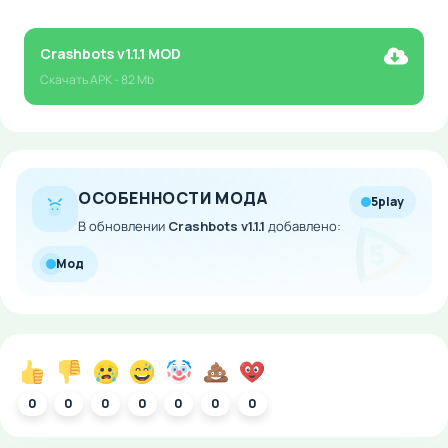
Crashbots v1.1.1 MOD
Скачать
APK
- 82 Mb
ОСОБЕННОСТИ МОДА
5play
В обновлении
Crashbots v1.1.1
добавлено:
Мод
0
0
0
0
0
0
0