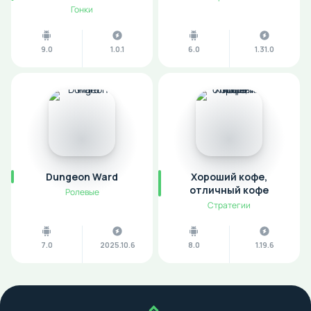
Гонки
9.0
1.0.1
6.0
1.31.0
Dungeon Ward
Хороший кофе,
отличный кофе
Ролевые
Стратегии
7.0
2025.10.6
8.0
1.19.6