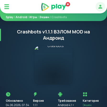
Авт
5play
/
Android
/
Игры
/
Экшен
/ Crashbots
Crashbots v1.1.1 ВЗЛОМ MOD на
Андроид
Перед
установкой
приложения
Обновлено
Версия
Требования
на
Категория
устройство
04.06.2026, 07:34
1.1.1
Android 4.1 +
Экшен