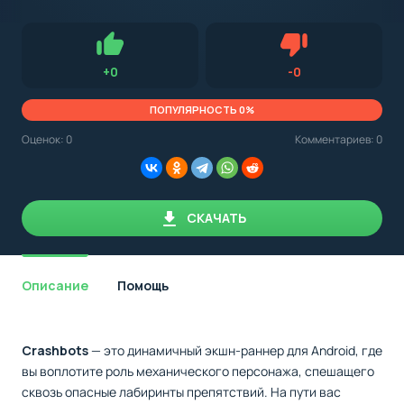
с
Android,
Для установки приложения на Android устройство важно
стоит
обращать внимание на установленную версию Android
учитывать
OS. Мы указываем минимально необходимую версию для
версию
запуска приложения.
OS.
Нравится
Не нравится (0.0
+
0
-
0
Мы
всегда
указываем
ПОПУЛЯРНОСТЬ 0%
минимальные
требования,
Оценок:
0
Комментариев: 0
необходимые
для
корректной
работы
приложения.
СКАЧАТЬ
Описание
Помощь
Crashbots
— это динамичный экшн-раннер для Android, где
вы воплотите роль механического персонажа, спешащего
сквозь опасные лабиринты препятствий. На пути вас