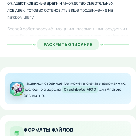
ожидают коварные враги и множество смертельных
ловушек, готовых остановить ваше продвижение на
каждом шагу.
Боевой робот вооружён мощными плазменными орудиями и
способен кратковременно активировать режим полёта для
преодоления неприступных участков. Во время
РАСКРЫТЬ ОПИСАНИЕ
прохождения уровней собирайте ценные предметы и
усиления, которые вылетают из разрушенных конструкций
и помогают выжить в схватке.
Особенности мода:
На данной странице, Вы можете скачать взломанную,
Более 80 разнообразных миссий с
последнюю версию
Crashbots MOD
для Android
прогрессирующей сложностью
бесплатно.
Уникальный визуальный стиль и яркое
оформление
Плазменное вооружение для уничтожения
противников
ФОРМАТЫ ФАЙЛОВ
Система временного полёта для