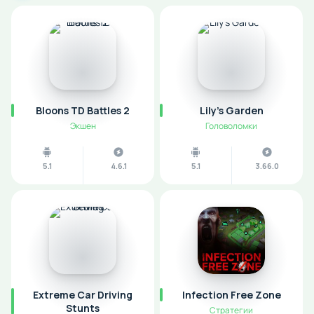
Bloons TD Battles 2
Lily's Garden
Экшен
Головоломки
5.1
4.6.1
5.1
3.66.0
Extreme Car Driving
Infection Free Zone
Stunts
Стратегии