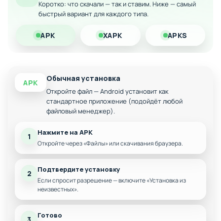
стратегического преодоления преград
Коротко: что скачали — так и ставим. Ниже — самый
быстрый вариант для каждого типа.
Сбор бонусов и улучшений из разрушаемых
элементов
APK
XAPK
APKS
Скачайте модифицированную версию Crashbots на Android
и почувствуйте адреналин безудержной гонки сквозь
враждебный мир механических испытаний!
Обычная установка
APK
Откройте файл — Android установит как
стандартное приложение (подойдёт любой
файловый менеджер).
Нажмите на APK
1
Откройте через «Файлы» или скачивания браузера.
Подтвердите установку
2
Если спросит разрешение — включите «Установка из
неизвестных».
Готово
3