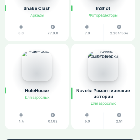
Snake Clash
InShot
Аркады
Фоторедакторы
6.0
77.0.0
7.0
2.204.1534
HoleHouse
Novels: Романтические
истории
Для взрослых
Для взрослых
4.4
0.1.82
6.0
2.51