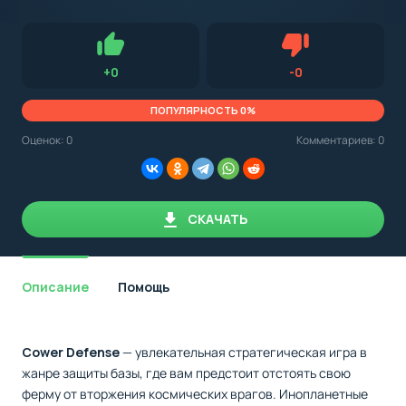
с
Android,
Для установки приложения на Android устройство важно
стоит
обращать внимание на установленную версию Android
учитывать
OS. Мы указываем минимально необходимую версию для
версию
запуска приложения.
OS.
Нравится
Не нравится (0.
+
0
-
0
Мы
всегда
указываем
ПОПУЛЯРНОСТЬ 0%
минимальные
требования,
Оценок:
0
Комментариев: 0
необходимые
для
корректной
работы
приложения.
СКАЧАТЬ
Описание
Помощь
Cower Defense
— увлекательная стратегическая игра в
жанре защиты базы, где вам предстоит отстоять свою
ферму от вторжения космических врагов. Инопланетные