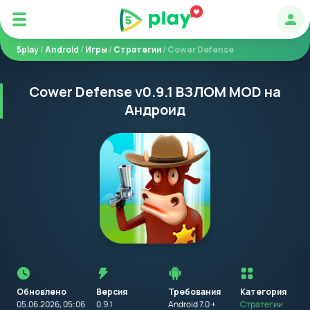
Авт
5play
/
Android
/
Игры
/
Стратегии
/ Cower Defense
Cower Defense v0.9.1 ВЗЛОМ MOD на
Андроид
Перед
установкой
приложения
Обновлено
Версия
Требования
на
Категория
устройство
05.06.2026, 05:06
0.9.1
Android 7.0 +
Стратегии