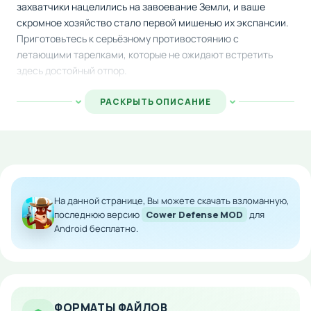
захватчики нацелились на завоевание Земли, и ваше
скромное хозяйство стало первой мишенью их экспансии.
Приготовьтесь к серьёзному противостоянию с
летающими тарелками, которые не ожидают встретить
здесь достойный отпор.
Используя разнообразный арсенал защитных конструкций
РАСКРЫТЬ ОПИСАНИЕ
и орудий, вы будете наносить удары по волнам атакующих
пришельцев. Игра предлагает множество различных
башен и механик обороны, что позволяет каждому игроку
разработать собственный боевой план и тактику
противодействия врагу.
На данной странице, Вы можете скачать взломанную,
Особенности мода:
последнюю версию
Cower Defense MOD
для
Android бесплатно.
Неограниченное количество игровой валюты
для развития базы
Мгновенное строительство оборонительных
сооружений
Доступ ко всем башням с первого уровня
ФОРМАТЫ ФАЙЛОВ