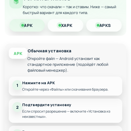
Свободное совершенствование юнитов и
Коротко: что скачали — так и ставим. Ниже — самый
построек
быстрый вариант для каждого типа.
Скачайте модифицированную версию Cower Defense на
Android и наслаждайтесь полной свободой в
APK
XAPK
APKS
стратегическом планировании!
Обычная установка
APK
Откройте файл — Android установит как
стандартное приложение (подойдёт любой
файловый менеджер).
Нажмите на APK
1
Откройте через «Файлы» или скачивания браузера.
Подтвердите установку
2
Если спросит разрешение — включите «Установка из
неизвестных».