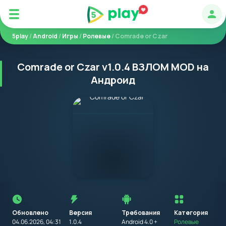
Авт
5play
/
Android
/
Игры
/
Ролевые
/ Comrade or Czar
Comrade or Czar v1.0.4 ВЗЛОМ MOD на
Андроид
Перед
установкой
приложения
Обновлено
Версия
Требования
на
Категория
устройство
04.06.2026, 04:31
1.0.4
Android 4.0 +
Ролевые