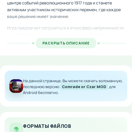
центре событий революционного 1917 года и станете
активным участником исторических перемен, где каждое
ваше решение имеет значение.
Игра предлагает погрузиться в атмосферу напряженности
и неопределенности, где вас ждут сложные моральные
выборы и непредсказуемые повороты сюжета. Благодаря
РАСКРЫТЬ ОПИСАНИЕ
нелинейной структуре повествования, вы самостоятельно
определяете развитие событий, влияя на ход истории
своими действиями и решениями.
В зависимости от сделанных выборов игра завершится
одной из нескольких концовок, что позволяет вам
На данной странице, Вы можете скачать взломанную,
множество раз пересыграть историю и открыть все
последнюю версию
Comrade or Czar MOD
для
Android бесплатно.
альтернативные финалы. Это идеальная игра для тех, кто
ценит глубокие сюжеты и значимость собственных
решений.
Особенности мода:
ФОРМАТЫ ФАЙЛОВ
Полная текстовая приключенческая история