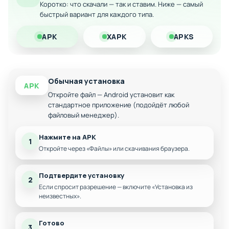
Коротко: что скачали — так и ставим. Ниже — самый
без отвлекающих элементов
быстрый вариант для каждого типа.
Множественные ветвления сюжета с
различными исходами
APK
XAPK
APKS
Исторический контекст революционной России
Система выборов, влияющих на развитие
повествования
Обычная установка
APK
Переиграбельность с целью открытия всех
Откройте файл — Android установит как
концовок
стандартное приложение (подойдёт любой
файловый менеджер).
Нажмите на APK
1
Откройте через «Файлы» или скачивания браузера.
Подтвердите установку
2
Если спросит разрешение — включите «Установка из
неизвестных».
Готово
3