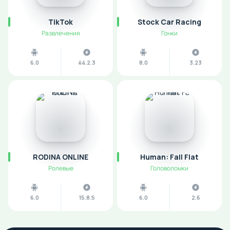
TikTok
Stock Car Racing
Развлечения
Гонки
6.0
44.2.3
8.0
3.23
RODINA ONLINE
Human: Fall Flat
Ролевые
Головоломки
6.0
15.8.5
6.0
2.6