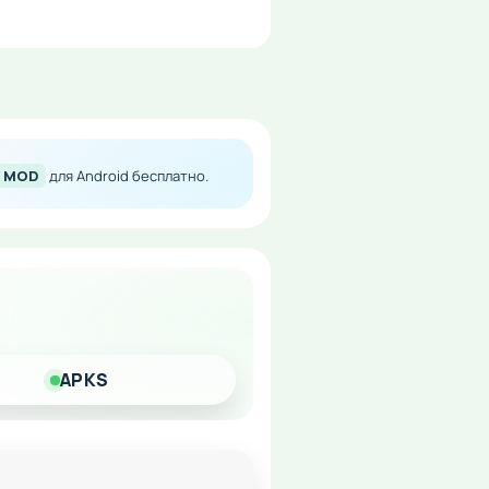
n MOD
для Android бесплатно.
от космической защиты
APKS