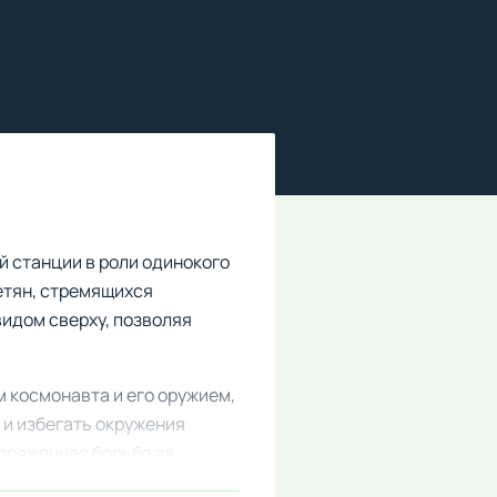
й станции в роли одинокого
етян, стремящихся
видом сверху, позволяя
 космонавта и его оружием,
 и избегать окружения
апряженная борьба за