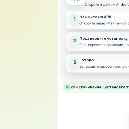
Откройте файл — Androi
Нажмите на APK
1
Откройте через «Файлы» или 
Подтвердите установку
2
Если спросит разрешение — в
Готово
3
Запускайте как обычное прил
Если скачивание / установка т