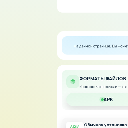
Особенности мода:
Режим бога — получит
Непобедимость героя 
Бесконечные боеприпа
На данной странице, Вы мож
Полный контроль над 
Скачайте модифицированную
вашей базы!
ФОРМАТЫ ФАЙЛОВ
Коротко: что скачали — та
APK
Обычная установка
APK