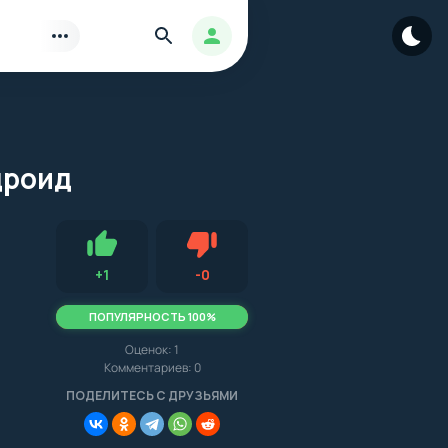
Найти
Авторизация
дроид
Нравится
Не нравится (3.0, 1, 16340)
+
1
-
0
ПОПУЛЯРНОСТЬ 100%
Оценок:
1
Комментариев: 0
.