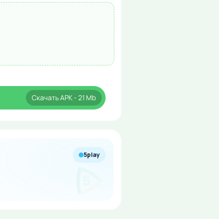
Скачать
APK
- 21 Mb
5play