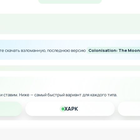
е неограниченные возможности в боевых сценах
в течение сражения
сы и ресурсы
ете скачать взломанную, последнюю версию
Colonisation: The Moo
игровым процессом
 версию на Андроид и получите максимум удовольствия 
к и ставим. Ниже — самый быстрый вариант для каждого типа.
XAPK