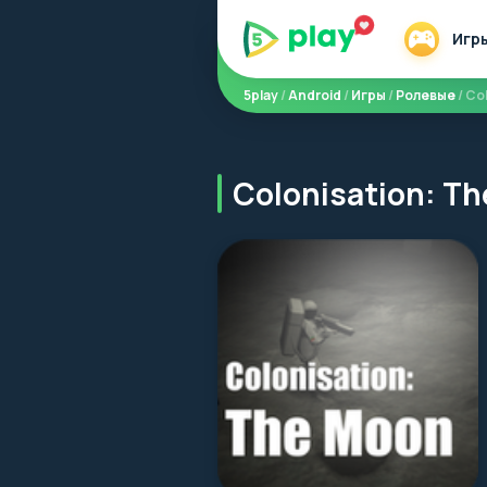
Игр
5play
/
Android
/
Игры
/
Ролевые
/ Co
Colonisation: T