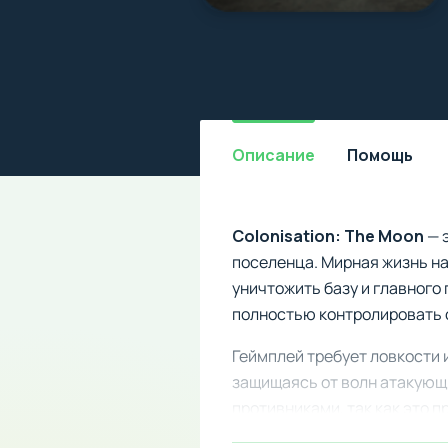
Описание
Помощь
Colonisation: The Moon
— 
поселенца. Мирная жизнь н
уничтожить базу и главного
полностью контролировать с
Геймплей требует ловкости 
защищаясь от волн атакующ
противниками, так как это 
выживание на чужой планете