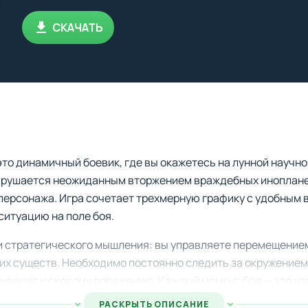
СКАЧАТЬ
это динамичный боевик, где вы окажетесь на лунной научно
арушается неожиданным вторжением враждебных иноплан
 персонажа. Игра сочетает трехмерную графику с удобным 
итуацию на поле боя.
и стратегического мышления: вы управляете перемещением
их существ. Необходимо постоянно следить за окружением
приведет к скорому поражению. Каждый момент боя — это н
.
РАСКРЫТЬ ОПИСАНИЕ