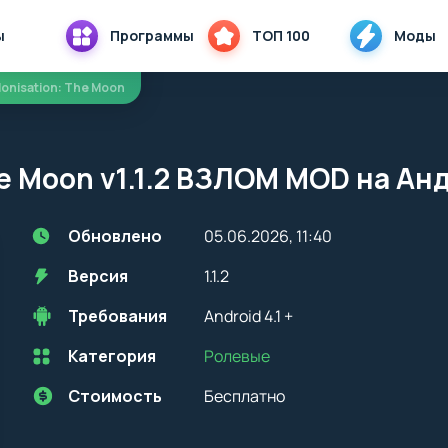
ы
Программы
ТОП 100
Моды
lonisation: The Moon
he Moon v1.1.2 ВЗЛОМ MOD на Ан
Обновлено
05.06.2026, 11:40
Версия
1.1.2
Требования
Android 4.1 +
Категория
Ролевые
Перед установкой приложения на устройство с Android, стоит
учитывать версию OS. Мы всегда указываем минимальные
требования, необходимые для корректной работы приложения
Стоимость
Бесплатно