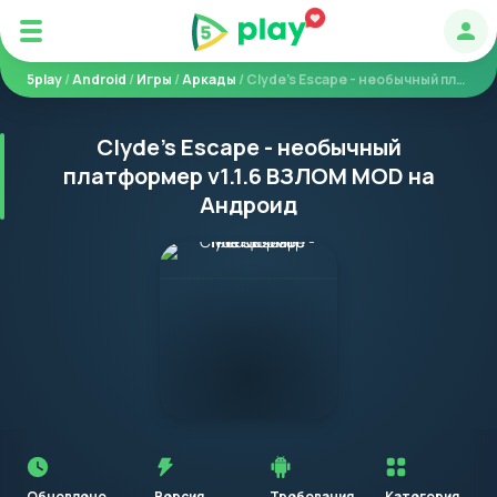
Авт
5play
/
Android
/
Игры
/
Аркады
/ Clyde's Escape - необычный платформер
Clyde's Escape - необычный
платформер v1.1.6 ВЗЛОМ MOD на
Андроид
Перед
установкой
приложения
Обновлено
Версия
Требования
Категория