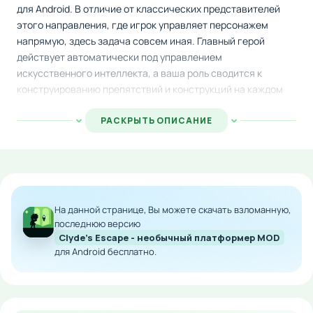
для Android. В отличие от классических представителей
этого направления, где игрок управляет персонажем
напрямую, здесь задача совсем иная. Главный герой
действует автоматически под управлением
искусственного интеллекта, а ваша роль сводится к
конструированию препятствий и конструкций на каждом
уровне.
РАСКРЫТЬ ОПИСАНИЕ
Вам предстоит архитектурировать игровые площадки так,
чтобы управляемый компьютером протагонист успешно
преодолел все испытания и достиг выхода без потерь. Для
строительства доступен обширный арсенал разнообразных
элементов и механик, но применять их необходимо
На данной странице, Вы можете скачать взломанную,
стратегически. Неудачная расстановка деталей легко
последнюю версию
может стать причиной гибели вашего героя, поэтому
Clyde's Escape - необычный платформер MOD
каждое решение требует продуманности и
для Android бесплатно.
внимательности.
Основная цель геймплея — максимизировать количество
заработанных баллов, применяя творческий подход к