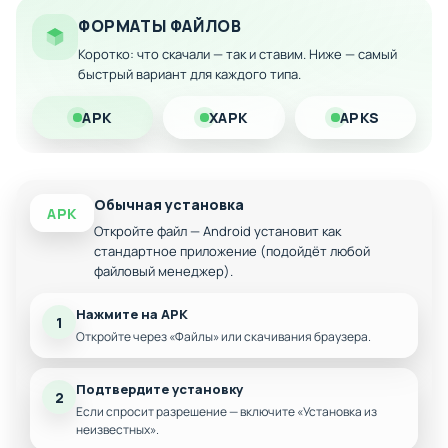
разработке каждого этапа. Скачайте эту оригинальную и
ФОРМАТЫ ФАЙЛОВ
увлекательную головоломку на свой Android-девайс прямо
Коротко: что скачали — так и ставим. Ниже — самый
сейчас и испытайте совершенно новый способ
быстрый вариант для каждого типа.
взаимодействия с платформерами.
APK
XAPK
APKS
Особенности мода:
Инновационная механика — герой действует
автоматически, а вы проектируете уровни
Обычная установка
Огромный выбор конструктивных элементов для
APK
экспериментов
Откройте файл — Android установит как
стандартное приложение (подойдёт любой
Система прогрессии через набор
файловый менеджер).
максимального количества очков
Требует стратегического мышления и
Нажмите на APK
творческого подхода
1
Откройте через «Файлы» или скачивания браузера.
Полная оптимизация под мобильные устройства
Подтвердите установку
2
Если спросит разрешение — включите «Установка из
неизвестных».