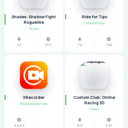
Shades: Shadow Fight
Ride for Tips
Roguelike
Симуляторы
Экшен
5.1
1.11.7
7.0
1.06
XRecorder
Custom Club: Online
Racing 3D
Видеоредакторы
Гонки
2.4.0.3
6.0
5.4.1