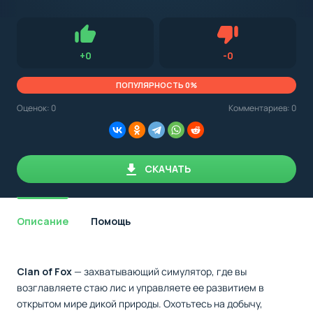
с
Android,
Для установки приложения на Android устройство важно
стоит
обращать внимание на установленную версию Android
учитывать
OS. Мы указываем минимально необходимую версию для
версию
запуска приложения.
OS.
Нравится
Не нравится (0.0
+
0
-
0
Мы
всегда
указываем
ПОПУЛЯРНОСТЬ 0%
минимальные
требования,
Оценок:
0
Комментариев: 0
необходимые
для
корректной
работы
приложения.
СКАЧАТЬ
Описание
Помощь
Clan of Fox
— захватывающий симулятор, где вы
возглавляете стаю лис и управляете ее развитием в
открытом мире дикой природы. Охотьтесь на добычу,