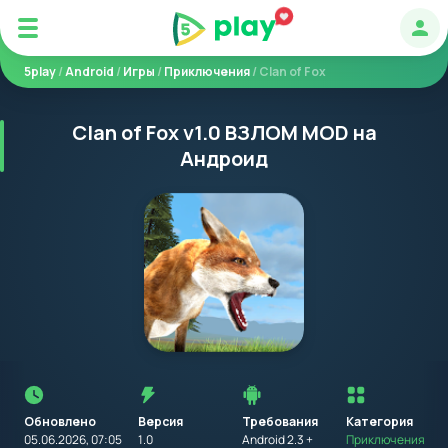
Авт
5play
/
Android
/
Игры
/
Приключения
/ Clan of Fox
Clan of Fox v1.0 ВЗЛОМ MOD на
Андроид
Перед
установкой
приложения
Обновлено
Версия
Требования
на
Категория
устройство
05.06.2026, 07:05
1.0
Android 2.3 +
Приключения