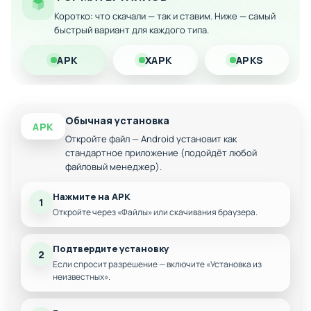
Быстрое пополнение ресурсов для
Коротко: что скачали — так и ставим. Ниже — самый
строительства и улучшений
быстрый вариант для каждого типа.
Моментальное получение редких магических
APK
XAPK
APKS
предметов
Полный доступ ко всем игровым функциям без
ограничений
Обычная установка
APK
Откройте файл — Android установит как
стандартное приложение (подойдёт любой
файловый менеджер).
Нажмите на APK
1
Откройте через «Файлы» или скачивания браузера.
Подтвердите установку
2
Если спросит разрешение — включите «Установка из
неизвестных».