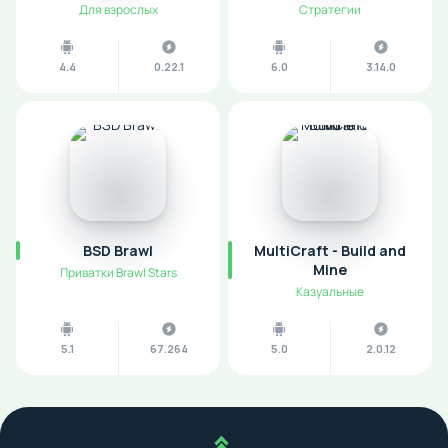
Для взрослых
Стратегии
4.4
0.22.1
6.0
3.14.0
BSD Brawl
MultiCraft - Build and
Mine
Приватки Brawl Stars
Казуальные
5.1
67.264
5.0
2.0.12
Наверх