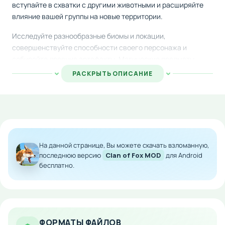
вступайте в схватки с другими животными и расширяйте
влияние вашей группы на новые территории.
Исследуйте разнообразные биомы и локации,
совершенствуйте способности своего персонажа и
собирайте древние артефакты. Магические предметы
дарят уникальные силы, помогающие победить самых
РАСКРЫТЬ ОПИСАНИЕ
грозных противников и конкурирующие стаи.
Стройте мощную иерархию в своей группе, тренируйте
каждого члена стаи и координируйте их действия для
защиты от врагов. Динамичный геймплей сочетает
элементы стратегии, приключений и управления
На данной странице, Вы можете скачать взломанную,
ресурсами.
последнюю версию
Clan of Fox MOD
для Android
бесплатно.
Особенности мода:
Неограниченное количество игровой валюты
для свободного развития
Ускоренный прогресс в прокачке навыков
персонажа
ФОРМАТЫ ФАЙЛОВ